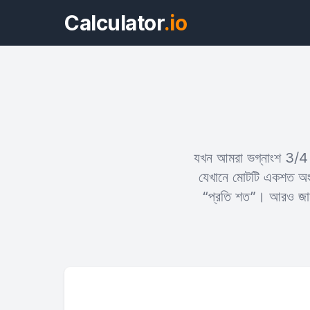
Calculator
.io
যখন আমরা ভগ্নাংশ 3/4 ক
যেখানে মোটটি একশত অংশ
“প্রতি শত”। আরও জানা