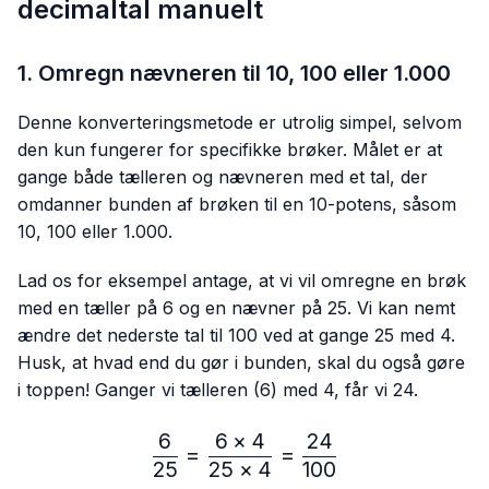
decimaltal manuelt
1. Omregn nævneren til 10, 100 eller 1.000
Denne konverteringsmetode er utrolig simpel, selvom
den kun fungerer for specifikke brøker. Målet er at
gange både tælleren og nævneren med et tal, der
omdanner bunden af brøken til en 10-potens, såsom
10, 100 eller 1.000.
Lad os for eksempel antage, at vi vil omregne en brøk
med en tæller på 6 og en nævner på 25. Vi kan nemt
ændre det nederste tal til 100 ved at gange 25 med 4.
Husk, at hvad end du gør i bunden, skal du også gøre
i toppen! Ganger vi tælleren (6) med 4, får vi 24.
6
6
×
4
24
\frac{6}{25}=\frac{6 × 4
=
=
25
25
×
4
100