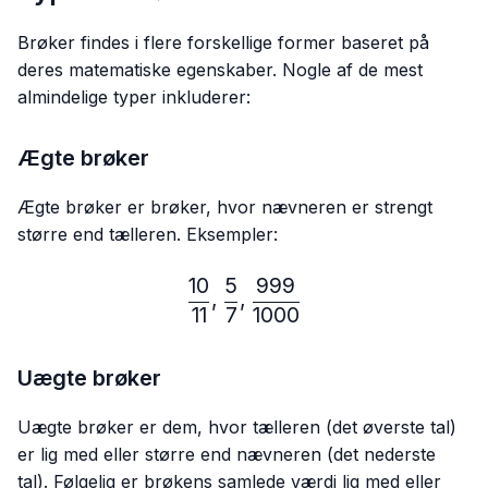
Brøker findes i flere forskellige former baseret på
deres matematiske egenskaber. Nogle af de mest
almindelige typer inkluderer:
Ægte brøker
Ægte brøker er brøker, hvor nævneren er strengt
større end tælleren. Eksempler:
10
5
999
\frac{10}{11},\frac{5}{7}
,
,
11
7
1000
Uægte brøker
Uægte brøker er dem, hvor tælleren (det øverste tal)
er lig med eller større end nævneren (det nederste
tal). Følgelig er brøkens samlede værdi lig med eller