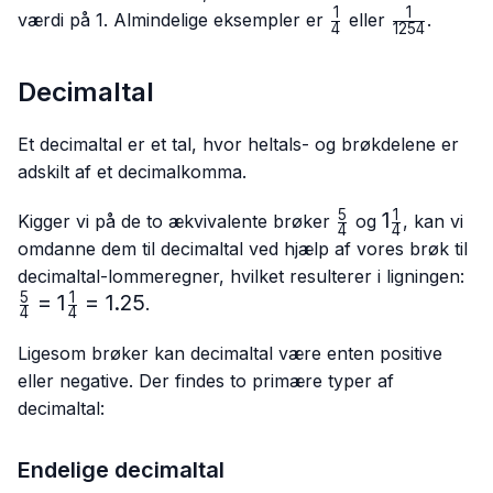
1
1
\frac{1}
\frac{1}
værdi på 1. Almindelige eksempler er
eller
.
4
1254
{4}
{1254}
Decimaltal
Et decimaltal er et tal, hvor heltals- og brøkdelene er
adskilt af et decimalkomma.
5
1
\frac{5}
1\frac{1}
1
Kigger vi på de to ækvivalente brøker
og
, kan vi
4
4
{4}
{4}
omdanne dem til decimaltal ved hjælp af vores brøk til
\f
decimaltal-lommeregner, hvilket resulterer i ligningen:
{4
5
1
=
1
=
1.25
.
4
4
{4
Ligesom brøker kan decimaltal være enten positive
eller negative. Der findes to primære typer af
decimaltal:
Endelige decimaltal