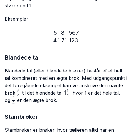
større end 1.
Eksempler:
5
8
567
\frac{5}{4},\frac{8}{7},
,
,
4
7
123
Blandede tal
Blandede tal (eller blandede brøker) består af et helt
tal kombineret med en ægte brøk. Med udgangspunkt i
det foregående eksempel kan vi omskrive den uægte
5
1
\frac{5}
1\frac{1}
1
brøk
til det blandede tal
, hvor 1 er det hele tal,
4
4
{4}
{4}
1
\frac{1}
og
er den ægte brøk.
4
{4}
Stambrøker
Stambrøker er brøker, hvor tælleren altid har en