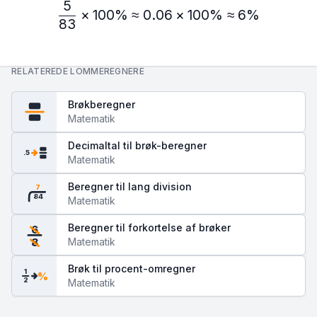
5
\frac{5}{83} × 100\% ≈ 
×
100%
≈
0.06
×
100%
≈
6%
83
RELATEREDE LOMMEREGNERE
Brøkberegner
Matematik
Decimaltal til brøk-beregner
.5
Matematik
Beregner til lang division
7
84
Matematik
Beregner til forkortelse af brøker
6
Matematik
8
Brøk til procent-omregner
1
%
2
Matematik