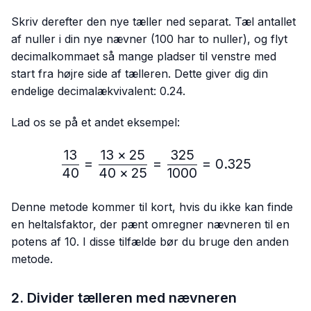
Skriv derefter den nye tæller ned separat. Tæl antallet
af nuller i din nye nævner (100 har to nuller), og flyt
decimalkommaet så mange pladser til venstre med
start fra højre side af tælleren. Dette giver dig din
endelige decimalækvivalent: 0.24.
Lad os se på et andet eksempel:
13
13
×
25
325
\frac{13}{40}=\frac{13 
=
=
=
0.325
40
40
×
25
1000
Denne metode kommer til kort, hvis du ikke kan finde
en heltalsfaktor, der pænt omregner nævneren til en
potens af 10. I disse tilfælde bør du bruge den anden
metode.
2. Divider tælleren med nævneren