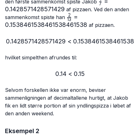
\frac{1}
=
den første sammenkomst spiste Jakob
7
{7}=0.142857
0.1428571428571429
af pizzaen. Ved den anden
2
\frac{2}
=
sammenkomst spiste han
13
{13}=0.15384615384615
0.1538461538461538461538
af pizzaen.
0.1428571428571429
<
0.1428571428571429 < 
0.1538461538461538
hvilket simpelthen afrundes til:
0.14
<
0.14 < 0.15
0.15
Selvom forskellen ikke var enorm, beviser
sammenligningen af decimaltallene hurtigt, at Jakob
fik en lidt større portion af sin yndlingspizza i løbet af
den anden weekend.
Eksempel 2