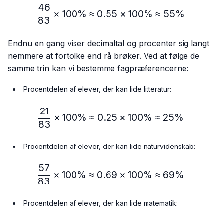
46
\frac{46}{83} × 100\% ≈
×
100%
≈
0.55
×
100%
≈
55%
83
Endnu en gang viser decimaltal og procenter sig langt
nemmere at fortolke end rå brøker. Ved at følge de
samme trin kan vi bestemme fagpræferencerne:
Procentdelen af elever, der kan lide litteratur:
21
\frac{21}{83} × 100\% ≈
×
100%
≈
0.25
×
100%
≈
25%
83
Procentdelen af elever, der kan lide naturvidenskab:
57
\frac{57}{83} × 100\% ≈
×
100%
≈
0.69
×
100%
≈
69%
83
Procentdelen af elever, der kan lide matematik: