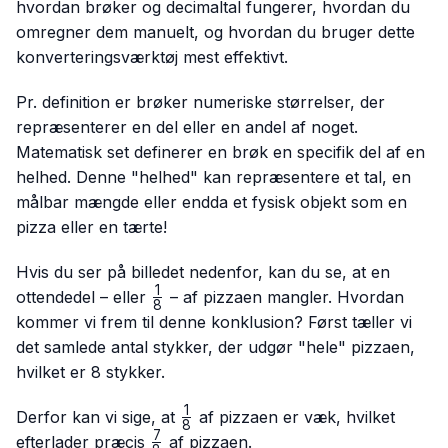
hvordan brøker og decimaltal fungerer, hvordan du
omregner dem manuelt, og hvordan du bruger dette
konverteringsværktøj mest effektivt.
Pr. definition er brøker numeriske størrelser, der
repræsenterer en del eller en andel af noget.
Matematisk set definerer en brøk en specifik del af en
helhed. Denne "helhed" kan repræsentere et tal, en
målbar mængde eller endda et fysisk objekt som en
pizza eller en tærte!
Hvis du ser på billedet nedenfor, kan du se, at en
1
\frac{1}
ottendedel – eller
– af pizzaen mangler. Hvordan
8
{8}
kommer vi frem til denne konklusion? Først tæller vi
det samlede antal stykker, der udgør "hele" pizzaen,
hvilket er 8 stykker.
1
\frac{1}
Derfor kan vi sige, at
af pizzaen er væk, hvilket
8
{8}
7
\frac{7}
efterlader præcis
af pizzaen.