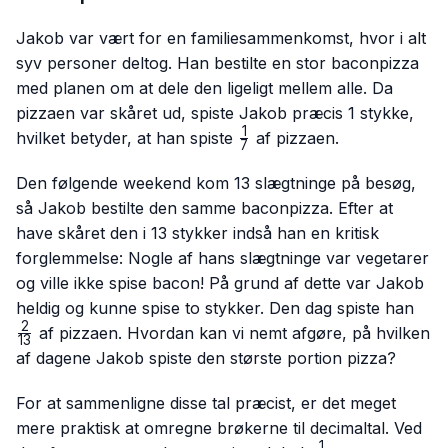
Jakob var vært for en familiesammenkomst, hvor i alt
syv personer deltog. Han bestilte en stor baconpizza
med planen om at dele den ligeligt mellem alle. Da
pizzaen var skåret ud, spiste Jakob præcis 1 stykke,
1
\frac{1}
hvilket betyder, at han spiste
af pizzaen.
7
{7}
Den følgende weekend kom 13 slægtninge på besøg,
så Jakob bestilte den samme baconpizza. Efter at
have skåret den i 13 stykker indså han en kritisk
forglemmelse: Nogle af hans slægtninge var vegetarer
og ville ikke spise bacon! På grund af dette var Jakob
\fr
heldig og kunne spise to stykker. Den dag spiste han
{13
2
af pizzaen. Hvordan kan vi nemt afgøre, på hvilken
13
af dagene Jakob spiste den største portion pizza?
For at sammenligne disse tal præcist, er det meget
mere praktisk at omregne brøkerne til decimaltal. Ved
1