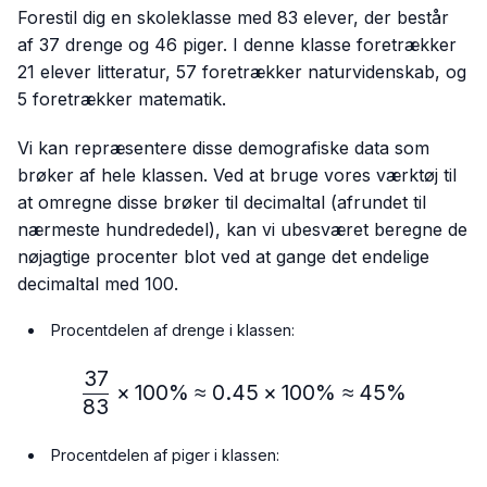
Forestil dig en skoleklasse med 83 elever, der består
af 37 drenge og 46 piger. I denne klasse foretrækker
21 elever litteratur, 57 foretrækker naturvidenskab, og
5 foretrækker matematik.
Vi kan repræsentere disse demografiske data som
brøker af hele klassen. Ved at bruge vores værktøj til
at omregne disse brøker til decimaltal (afrundet til
nærmeste hundrededel), kan vi ubesværet beregne de
nøjagtige procenter blot ved at gange det endelige
decimaltal med 100.
Procentdelen af drenge i klassen:
37
\frac{37}{83} × 100\%≈
×
100%
≈
0.45
×
100%
≈
45%
83
Procentdelen af piger i klassen: