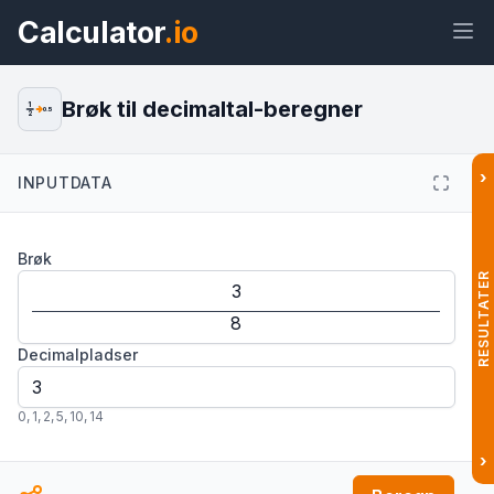
Calculator
.io
Brøk til decimaltal-beregner
1
0.5
2
›
INPUTDATA
Widget
Link
Tekst
HTML
Brøk
Forhåndsvisning Brøk til decimaltal-
beregner: Nem omregning Widget
RESULTATER
Decimalpladser
0
,
1
,
2
,
5
,
10
,
14
›