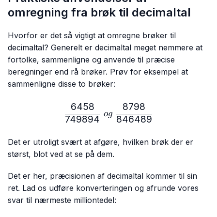
omregning fra brøk til decimaltal
Hvorfor er det så vigtigt at omregne brøker til
decimaltal? Generelt er decimaltal meget nemmere at
fortolke, sammenligne og anvende til præcise
beregninger end rå brøker. Prøv for eksempel at
sammenligne disse to brøker:
6458
8798
\frac{6458}{749894} \ 
o
g
749894
846489
Det er utroligt svært at afgøre, hvilken brøk der er
størst, blot ved at se på dem.
Det er her, præcisionen af decimaltal kommer til sin
ret. Lad os udføre konverteringen og afrunde vores
svar til nærmeste milliontedel: