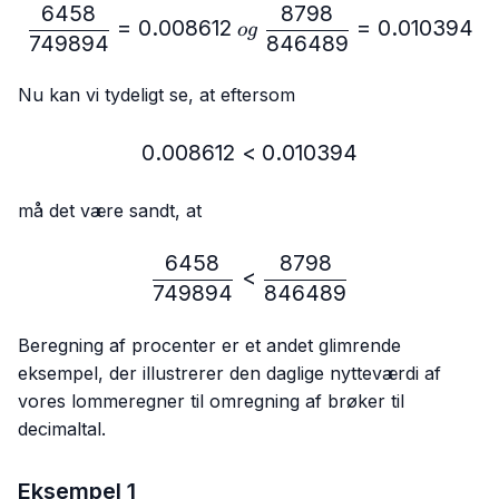
6458
8798
\frac{6458}{749894}=0.
=
0.008612
=
0.010394
o
g
749894
846489
Nu kan vi tydeligt se, at eftersom
0.008612
<
0.008612 < 0.010394
0.010394
må det være sandt, at
6458
8798
\frac{6458}{749894} < 
<
749894
846489
Beregning af procenter er et andet glimrende
eksempel, der illustrerer den daglige nytteværdi af
vores lommeregner til omregning af brøker til
decimaltal.
Eksempel 1