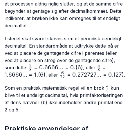
at processen aldrig rigtig slutter, og at de samme cifre
begynder at gentage sig efter decimalkommaet. Dette
indikerer, at brøken ikke kan omregnes til et endeligt
decimaltal.
I stedet skal svaret skrives som et periodisk uendeligt
decimaltal. En standardmåde at udtrykke dette på er
ved at placere de gentagende cifre i parentes (eller
ved at placere en streg over de gentagende cifre),
2
5
\frac{2}
=
0.6666...
=
0.
(
6
)
\frac{5}
=
som dette:
, eller
3
3
{3}=0.6666...
{3}=
6
1.6666...
=
1.
(
6
)
\frac{6}
=
0.272727...
=
0.
(
27
)
, eller
.
22
= 0.(6)
1.6666...
{22}=0.272727...
= 1.(6)
\frac{a}
= 0.(27)
a
Som en praktisk matematisk regel vil en brøk
kun
b
{b}
blive til et endeligt decimaltal, hvis primfaktoriseringen
af dens nævner (b) ikke indeholder andre primtal end
2 og 5.
Praktiske anvendelser af