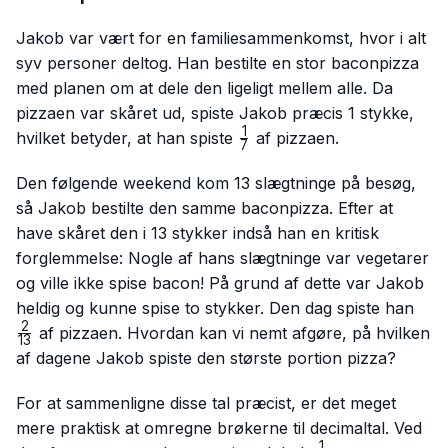
Jakob var vært for en familiesammenkomst, hvor i alt
syv personer deltog. Han bestilte en stor baconpizza
med planen om at dele den ligeligt mellem alle. Da
pizzaen var skåret ud, spiste Jakob præcis 1 stykke,
1
\frac{1}
hvilket betyder, at han spiste
af pizzaen.
7
{7}
Den følgende weekend kom 13 slægtninge på besøg,
så Jakob bestilte den samme baconpizza. Efter at
have skåret den i 13 stykker indså han en kritisk
forglemmelse: Nogle af hans slægtninge var vegetarer
og ville ikke spise bacon! På grund af dette var Jakob
\fr
heldig og kunne spise to stykker. Den dag spiste han
{13
2
af pizzaen. Hvordan kan vi nemt afgøre, på hvilken
13
af dagene Jakob spiste den største portion pizza?
For at sammenligne disse tal præcist, er det meget
mere praktisk at omregne brøkerne til decimaltal. Ved
1