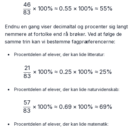
46
\frac{46}{83} × 100\% ≈
×
100%
≈
0.55
×
100%
≈
55%
83
Endnu en gang viser decimaltal og procenter sig langt
nemmere at fortolke end rå brøker. Ved at følge de
samme trin kan vi bestemme fagpræferencerne:
Procentdelen af elever, der kan lide litteratur:
21
\frac{21}{83} × 100\% ≈
×
100%
≈
0.25
×
100%
≈
25%
83
Procentdelen af elever, der kan lide naturvidenskab:
57
\frac{57}{83} × 100\% ≈
×
100%
≈
0.69
×
100%
≈
69%
83
Procentdelen af elever, der kan lide matematik: