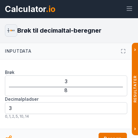
Calculator
.io
Brøk til decimaltal-beregner
1
0.5
2
›
INPUTDATA
Widget
Link
Tekst
HTML
Brøk
Forhåndsvisning Brøk til decimaltal-
beregner: Nem omregning Widget
RESULTATER
Decimalpladser
0
,
1
,
2
,
5
,
10
,
14
›