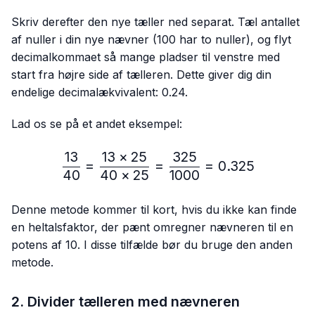
Skriv derefter den nye tæller ned separat. Tæl antallet
af nuller i din nye nævner (100 har to nuller), og flyt
decimalkommaet så mange pladser til venstre med
start fra højre side af tælleren. Dette giver dig din
endelige decimalækvivalent: 0.24.
Lad os se på et andet eksempel:
13
13
×
25
325
\frac{13}{40}=\frac{13 
=
=
=
0.325
40
40
×
25
1000
Denne metode kommer til kort, hvis du ikke kan finde
en heltalsfaktor, der pænt omregner nævneren til en
potens af 10. I disse tilfælde bør du bruge den anden
metode.
2. Divider tælleren med nævneren