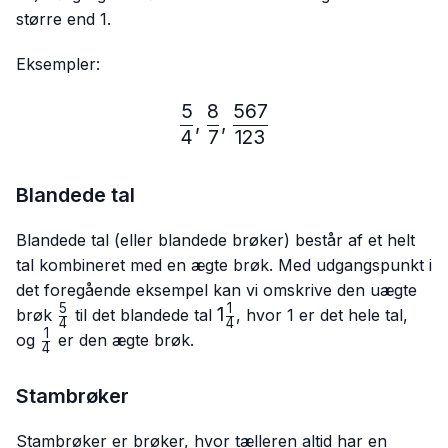
større end 1.
Eksempler:
5
8
567
\frac{5}{4},\frac{8}{7},
,
,
4
7
123
Blandede tal
Blandede tal (eller blandede brøker) består af et helt
tal kombineret med en ægte brøk. Med udgangspunkt i
det foregående eksempel kan vi omskrive den uægte
5
1
\frac{5}
1\frac{1}
1
brøk
til det blandede tal
, hvor 1 er det hele tal,
4
4
{4}
{4}
1
\frac{1}
og
er den ægte brøk.
4
{4}
Stambrøker
Stambrøker er brøker, hvor tælleren altid har en