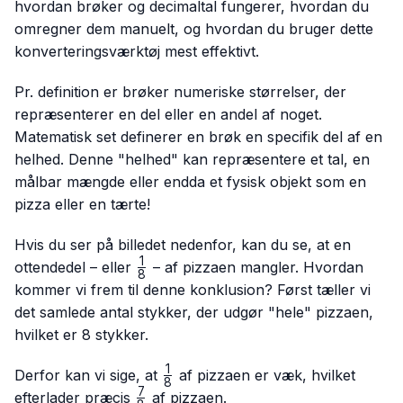
hvordan brøker og decimaltal fungerer, hvordan du
omregner dem manuelt, og hvordan du bruger dette
konverteringsværktøj mest effektivt.
Pr. definition er brøker numeriske størrelser, der
repræsenterer en del eller en andel af noget.
Matematisk set definerer en brøk en specifik del af en
helhed. Denne "helhed" kan repræsentere et tal, en
målbar mængde eller endda et fysisk objekt som en
pizza eller en tærte!
Hvis du ser på billedet nedenfor, kan du se, at en
1
\frac{1}
ottendedel – eller
– af pizzaen mangler. Hvordan
8
{8}
kommer vi frem til denne konklusion? Først tæller vi
det samlede antal stykker, der udgør "hele" pizzaen,
hvilket er 8 stykker.
1
\frac{1}
Derfor kan vi sige, at
af pizzaen er væk, hvilket
8
{8}
7
\frac{7}
efterlader præcis
af pizzaen.