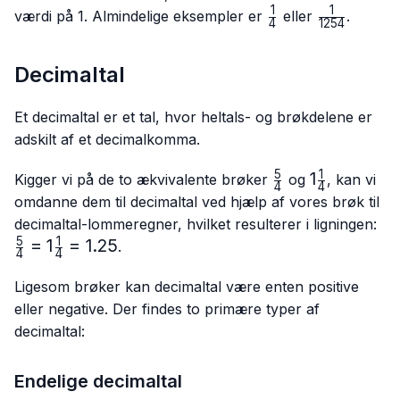
1
1
\frac{1}
\frac{1}
værdi på 1. Almindelige eksempler er
eller
.
4
1254
{4}
{1254}
Decimaltal
Et decimaltal er et tal, hvor heltals- og brøkdelene er
adskilt af et decimalkomma.
5
1
\frac{5}
1\frac{1}
1
Kigger vi på de to ækvivalente brøker
og
, kan vi
4
4
{4}
{4}
omdanne dem til decimaltal ved hjælp af vores brøk til
\f
decimaltal-lommeregner, hvilket resulterer i ligningen:
{4
5
1
=
1
=
1.25
.
4
4
{4
Ligesom brøker kan decimaltal være enten positive
eller negative. Der findes to primære typer af
decimaltal:
Endelige decimaltal