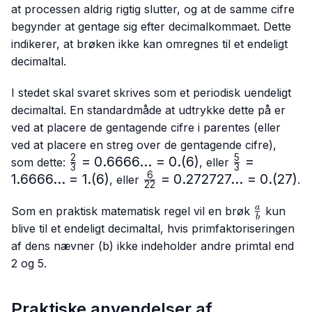
at processen aldrig rigtig slutter, og at de samme cifre
begynder at gentage sig efter decimalkommaet. Dette
indikerer, at brøken ikke kan omregnes til et endeligt
decimaltal.
I stedet skal svaret skrives som et periodisk uendeligt
decimaltal. En standardmåde at udtrykke dette på er
ved at placere de gentagende cifre i parentes (eller
ved at placere en streg over de gentagende cifre),
2
5
\frac{2}
=
0.6666...
=
0.
(
6
)
\frac{5}
=
som dette:
, eller
3
3
{3}=0.6666...
{3}=
6
1.6666...
=
1.
(
6
)
\frac{6}
=
0.272727...
=
0.
(
27
)
, eller
.
22
= 0.(6)
1.6666...
{22}=0.272727...
= 1.(6)
\frac{a}
= 0.(27)
a
Som en praktisk matematisk regel vil en brøk
kun
b
{b}
blive til et endeligt decimaltal, hvis primfaktoriseringen
af dens nævner (b) ikke indeholder andre primtal end
2 og 5.
Praktiske anvendelser af