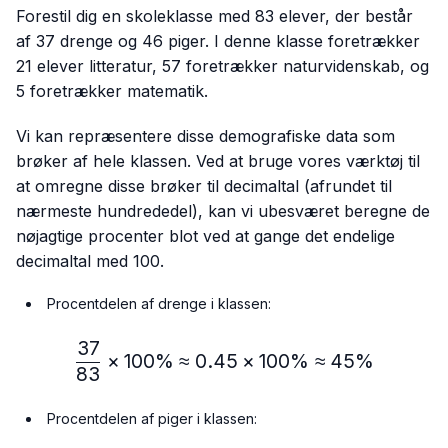
Forestil dig en skoleklasse med 83 elever, der består
af 37 drenge og 46 piger. I denne klasse foretrækker
21 elever litteratur, 57 foretrækker naturvidenskab, og
5 foretrækker matematik.
Vi kan repræsentere disse demografiske data som
brøker af hele klassen. Ved at bruge vores værktøj til
at omregne disse brøker til decimaltal (afrundet til
nærmeste hundrededel), kan vi ubesværet beregne de
nøjagtige procenter blot ved at gange det endelige
decimaltal med 100.
Procentdelen af drenge i klassen:
37
\frac{37}{83} × 100\%≈
×
100%
≈
0.45
×
100%
≈
45%
83
Procentdelen af piger i klassen: