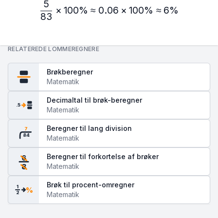
5
\frac{5}{83} × 100\% ≈ 
×
100%
≈
0.06
×
100%
≈
6%
83
RELATEREDE LOMMEREGNERE
Brøkberegner
Matematik
Decimaltal til brøk-beregner
.5
Matematik
Beregner til lang division
7
84
Matematik
Beregner til forkortelse af brøker
6
Matematik
8
Brøk til procent-omregner
1
%
2
Matematik