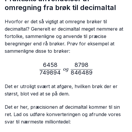
omregning fra brøk til decimaltal
Hvorfor er det så vigtigt at omregne brøker til
decimaltal? Generelt er decimaltal meget nemmere at
fortolke, sammenligne og anvende til præcise
beregninger end rå brøker. Prøv for eksempel at
sammenligne disse to brøker:
6458
8798
\frac{6458}{749894} \ 
o
g
749894
846489
Det er utroligt svært at afgøre, hvilken brøk der er
størst, blot ved at se på dem.
Det er her, præcisionen af decimaltal kommer til sin
ret. Lad os udføre konverteringen og afrunde vores
svar til nærmeste milliontedel: