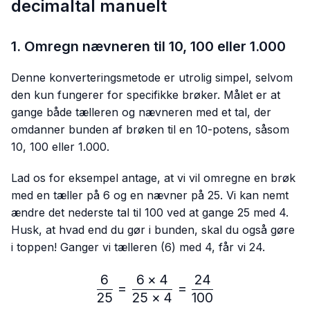
decimaltal manuelt
1. Omregn nævneren til 10, 100 eller 1.000
Denne konverteringsmetode er utrolig simpel, selvom
den kun fungerer for specifikke brøker. Målet er at
gange både tælleren og nævneren med et tal, der
omdanner bunden af brøken til en 10-potens, såsom
10, 100 eller 1.000.
Lad os for eksempel antage, at vi vil omregne en brøk
med en tæller på 6 og en nævner på 25. Vi kan nemt
ændre det nederste tal til 100 ved at gange 25 med 4.
Husk, at hvad end du gør i bunden, skal du også gøre
i toppen! Ganger vi tælleren (6) med 4, får vi 24.
6
6
×
4
24
\frac{6}{25}=\frac{6 × 4
=
=
25
25
×
4
100