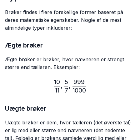
Brøker findes i flere forskellige former baseret på
deres matematiske egenskaber. Nogle af de mest
almindelige typer inkluderer:
Ægte brøker
Ægte brøker er brøker, hvor nævneren er strengt
større end tælleren. Eksempler:
10
5
999
\frac{10}{11},\frac{5}{7}
,
,
11
7
1000
Uægte brøker
Uægte brøker er dem, hvor tælleren (det øverste tal)
er lig med eller større end nævneren (det nederste
tal). Følgelig er brøkens samlede værdi lig med eller