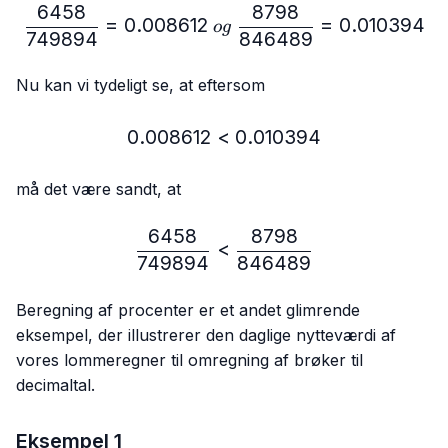
6458
8798
\frac{6458}{749894}=0.
=
0.008612
=
0.010394
o
g
749894
846489
Nu kan vi tydeligt se, at eftersom
0.008612
<
0.008612 < 0.010394
0.010394
må det være sandt, at
6458
8798
\frac{6458}{749894} < 
<
749894
846489
Beregning af procenter er et andet glimrende
eksempel, der illustrerer den daglige nytteværdi af
vores lommeregner til omregning af brøker til
decimaltal.
Eksempel 1