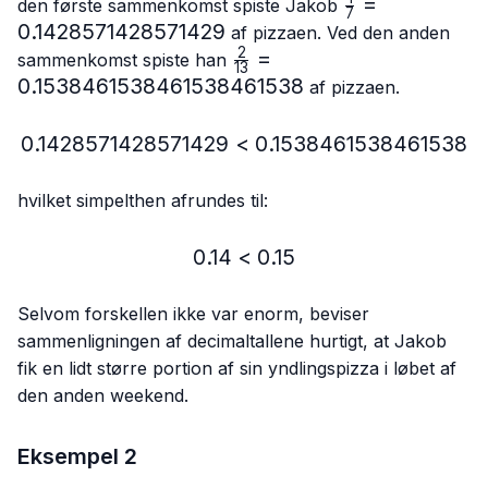
\frac{1}
=
den første sammenkomst spiste Jakob
7
{7}=0.142857
0.1428571428571429
af pizzaen. Ved den anden
2
\frac{2}
=
sammenkomst spiste han
13
{13}=0.15384615384615
0.1538461538461538461538
af pizzaen.
0.1428571428571429
<
0.1428571428571429 < 
0.1538461538461538
hvilket simpelthen afrundes til:
0.14
<
0.14 < 0.15
0.15
Selvom forskellen ikke var enorm, beviser
sammenligningen af decimaltallene hurtigt, at Jakob
fik en lidt større portion af sin yndlingspizza i løbet af
den anden weekend.
Eksempel 2