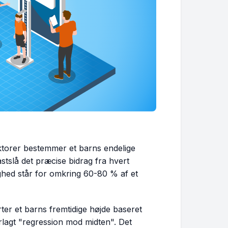
ktorer bestemmer et barns endelige
tslå det præcise bidrag fra hvert
ighed står for omkring 60-80 % af et
rter et barns fremtidige højde baseret
rlagt "regression mod midten". Det