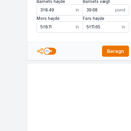
Barnets højde
Barnets vægt
ft
in
pund
Mors højde
Fars højde
ft
in
ft
in
Beregn