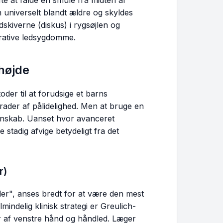
e at falde en smule fra midten af
 universelt blandt ældre og skyldes
kiverne (diskus) i rygsøjlen og
rative ledsygdomme.
højde
der til at forudsige et barns
rader af pålidelighed. Men at bruge en
enskab. Uanset hvor avanceret
stadig afvige betydeligt fra det
r)
der", anses bredt for at være den mest
lmindelig klinisk strategi er Greulich-
r af venstre hånd og håndled. Læger