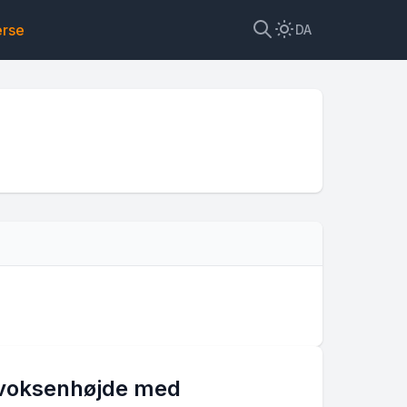
erse
DA
 voksenhøjde med