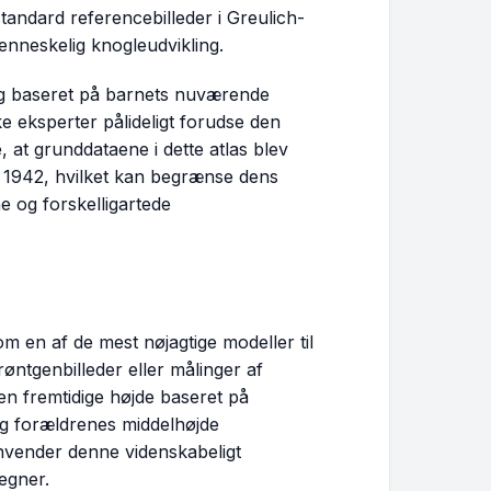
andard referencebilleder i Greulich-
enneskelig knogleudvikling.
ng baseret på barnets nuværende
e eksperter pålideligt forudse den
 at grunddataene i dette atlas blev
 1942, hvilket kan begrænse dens
 og forskelligartede
en af de mest nøjagtige modeller til
øntgenbilleder eller målinger af
en fremtidige højde baseret på
 forældrenes middelhøjde
nvender denne videnskabeligt
egner.