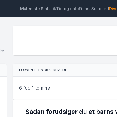
Matematik
Statistik
Tid og dato
Finans
Sundhed
Div
er.
Widget
Link
Tekst
HTML
FORVENTET VOKSENHØJDE
Forhåndsvisning Højdeberegner Widget
6 fod 1 tomme
Sådan forudsiger du et barns