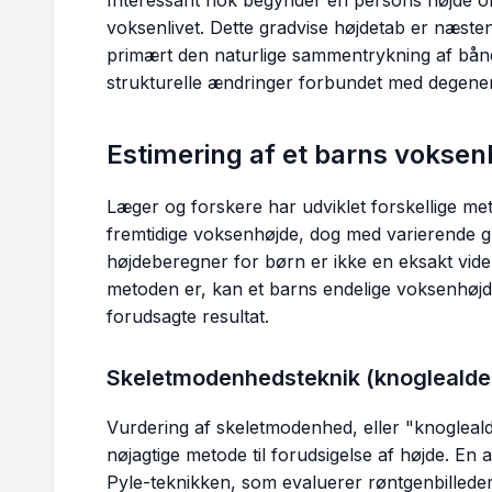
Interessant nok begynder en persons højde oft
voksenlivet. Dette gradvise højdetab er næsten
primært den naturlige sammentrykning af bånds
strukturelle ændringer forbundet med degene
Estimering af et barns voksen
Læger og forskere har udviklet forskellige meto
fremtidige voksenhøjde, dog med varierende g
højdeberegner for børn er ikke en eksakt vid
metoden er, kan et barns endelige voksenhøjde 
forudsagte resultat.
Skeletmodenhedsteknik (knoglealde
Vurdering af skeletmodenhed, eller "knogleal
nøjagtige metode til forudsigelse af højde. En a
Pyle-teknikken, som evaluerer røntgenbillede