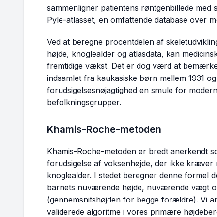
sammenligner patientens røntgenbillede med st
Pyle-atlasset, en omfattende database over m
Ved at beregne procentdelen af skeletudvikli
højde, knoglealder og atlasdata, kan medicinsk
fremtidige vækst. Det er dog værd at bemærke,
indsamlet fra kaukasiske børn mellem 1931 og
forudsigelsesnøjagtighed en smule for moderne
befolkningsgrupper.
Khamis-Roche-metoden
Khamis-Roche-metoden er bredt anerkendt som 
forudsigelse af voksenhøjde, der ikke kræver r
knoglealder. I stedet beregner denne formel d
barnets nuværende højde, nuværende vægt og
(gennemsnitshøjden for begge forældre). Vi a
validerede algoritme i vores primære højdeber