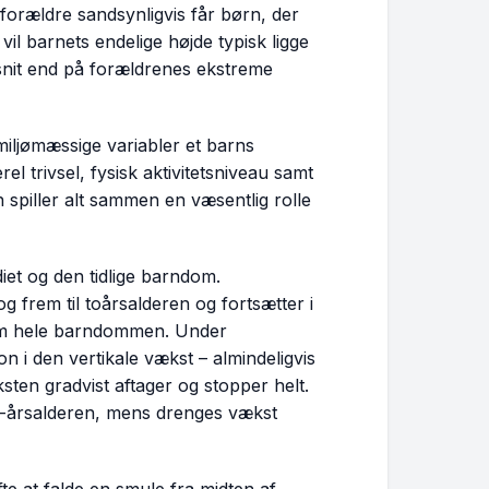
 forældre sandsynligvis får børn, der
vil barnets endelige højde typisk ligge
snit end på forældrenes ekstreme
iljømæssige variabler et barns
el trivsel, fysisk aktivitetsniveau samt
spiller alt sammen en væsentlig rolle
et og den tidlige barndom.
 frem til toårsalderen og fortsætter i
em hele barndommen. Under
 i den vertikale vækst – almindeligvis
ten gradvist aftager og stopper helt.
5-årsalderen, mens drenges vækst