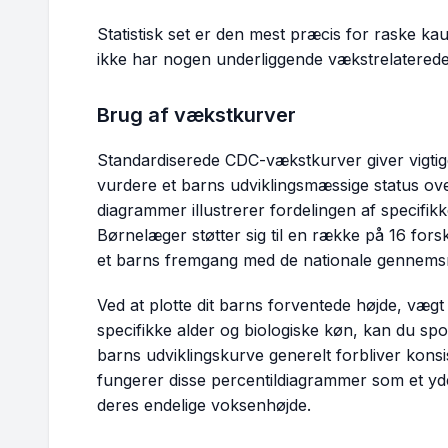
Statistisk set er den mest præcis for raske kau
ikke har nogen underliggende vækstrelaterede
Brug af vækstkurver
Standardiserede CDC-vækstkurver giver vigtige
vurdere et barns udviklingsmæssige status over
diagrammer illustrerer fordelingen af specifi
Børnelæger støtter sig til en række på 16 for
et barns fremgang med de nationale gennemsn
Ved at plotte dit barns forventede højde, vægt
specifikke alder og biologiske køn, kan du spo
barns udviklingskurve generelt forbliver kon
fungerer disse percentildiagrammer som et yders
deres endelige voksenhøjde.