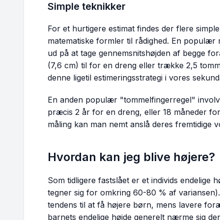
Simple teknikker
For et hurtigere estimat findes der flere simp
matematiske formler til rådighed. En populær
ud på at tage gennemsnitshøjden af begge fo
(7,6 cm) til for en dreng eller trække 2,5 tomme
denne ligetil estimeringsstrategi i vores sek
En anden populær "tommelfingerregel" involve
præcis 2 år for en dreng, eller 18 måneder for
måling kan man nemt anslå deres fremtidige 
Hvordan kan jeg blive højere?
Som tidligere fastslået er et individs endelige 
tegner sig for omkring 60-80 % af variansen).
tendens til at få højere børn, mens lavere foræ
barnets endelige højde generelt nærme sig de