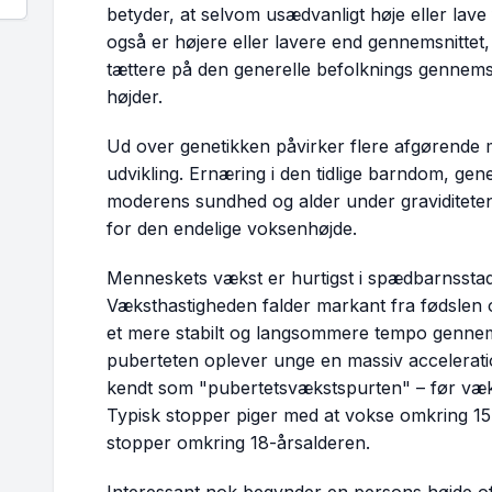
betyder, at selvom usædvanligt høje eller lave
også er højere eller lavere end gennemsnittet, 
tættere på den generelle befolknings gennem
højder.
Ud over genetikken påvirker flere afgørende m
udvikling. Ernæring i den tidlige barndom, gener
moderens sundhed og alder under graviditeten 
for den endelige voksenhøjde.
Menneskets vækst er hurtigst i spædbarnsstadi
Væksthastigheden falder markant fra fødslen og
et mere stabilt og langsommere tempo genn
puberteten oplever unge en massiv acceleration
kendt som "pubertetsvækstspurten" – før væks
Typisk stopper piger med at vokse omkring 1
stopper omkring 18-årsalderen.