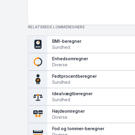
RELATEREDE LOMMEREGNERE
BMI-beregner
Sundhed
BMI
Enhedsomregner
Diverse
Fedtprocentberegner
Sundhed
Idealvægtberegner
Sundhed
Højdeomregner
ft
cm
Diverse
Fod og tommer-beregner
Diverse