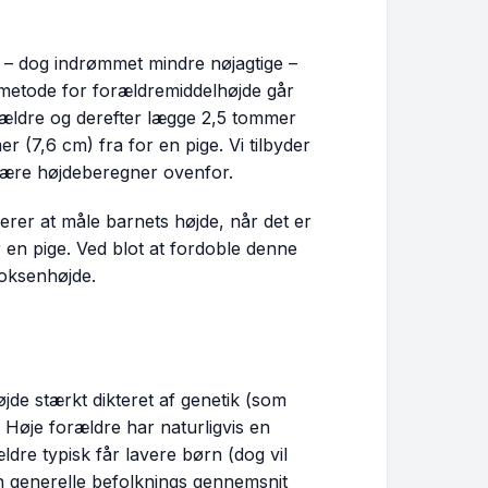
le – dog indrømmet mindre nøjagtige –
 metode for forældremiddelhøjde går
rældre og derefter lægge 2,5 tommer
r (7,6 cm) fra for en pige. Vi tilbyder
undære højdeberegner ovenfor.
rer at måle barnets højde, når det er
 en pige. Ved blot at fordoble denne
voksenhøjde.
højde stærkt dikteret af genetik (som
 Høje forældre har naturligvis en
ldre typisk får lavere børn (dog vil
n generelle befolknings gennemsnit