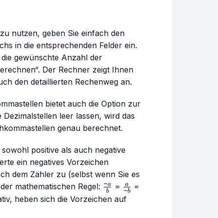
zu nutzen, geben Sie einfach den
s in die entsprechenden Felder ein.
die gewünschte Anzahl der
erechnen“. Der Rechner zeigt Ihnen
ch den detaillierten Rechenweg an.
mastellen bietet auch die Option zur
 Dezimalstellen leer lassen, wird das
chkommastellen genau berechnet.
owohl positive als auch negative
erte ein negatives Vorzeichen
sch dem Zähler zu (selbst wenn Sie es
−
\frac{-
\frac{a}
a
a
 der mathematischen Regel:
=
=
−
b
b
a}{b}
{-b}
tiv, heben sich die Vorzeichen auf