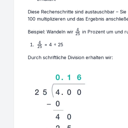
Diese Rechenschritte sind austauschbar – Sie
100 multiplizieren und das Ergebnis anschließ
4
\frac{4}
Beispiel:
Wandeln wir
in Prozent um und ru
25
{25}
4
\frac{4}
= 4 ÷ 25
25
{25}
Durch schriftliche Division erhalten wir: