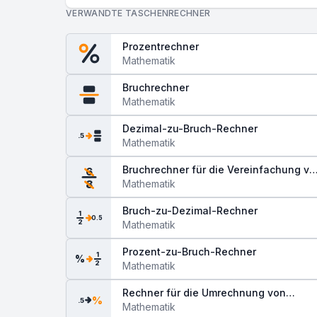
VERWANDTE TASCHENRECHNER
Prozentrechner
Mathematik
Bruchrechner
Mathematik
Dezimal-zu-Bruch-Rechner
.5
Mathematik
Bruchrechner für die Vereinfachung vo
6
Brüchen
Mathematik
8
Bruch-zu-Dezimal-Rechner
1
0.5
2
Mathematik
Prozent-zu-Bruch-Rechner
1
%
2
Mathematik
Rechner für die Umrechnung von
%
.5
Dezimal in Prozent
Mathematik