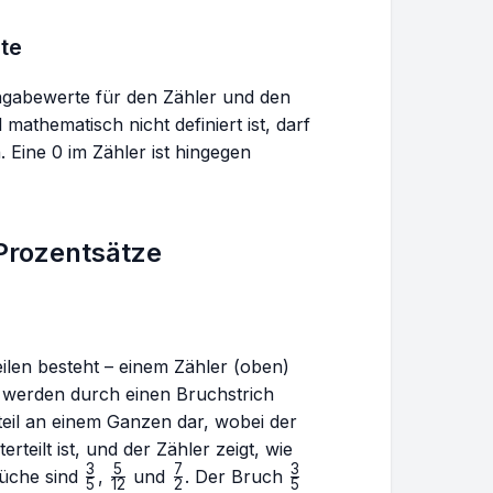
te
ingabewerte für den Zähler und den
mathematisch nicht definiert ist, darf
 Eine 0 im Zähler ist hingegen
Prozentsätze
eilen besteht – einem Zähler (oben)
e werden durch einen Bruchstrich
teil an einem Ganzen dar, wobei der
rteilt ist, und der Zähler zeigt, wie
3
5
7
3
\frac{3}
\frac{5}
\frac{7}
\frac{3}
Brüche sind
,
und
. Der Bruch
5
12
2
5