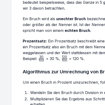
bedeutet beispielsweise, dass das Ganze in 5 
wir 3 davon betrachten.
Ein Bruch wird als
unechter Bruch
bezeichnet
oder größer als der Nenner ist. Ist der Nenne
spricht man von einem
echten Bruch
.
Prozentsatz:
Ein Prozentsatz beschreibt eine
ein Prozentsatz also ein Bruch mit dem Nenne
weggelassen und der Wert stattdessen mit de
30
120
\frac{30}
\frac{120}
Beispiel:
= 30 %,
= 120 %.
100
100
{100}
{100}
Algorithmus zur Umrechnung von Br
Um einen Bruch in Prozent umzurechnen, folg
Wandeln Sie den Bruch durch Division in 
Multiplizieren Sie das Ergebnis aus Schrit
erhalten.