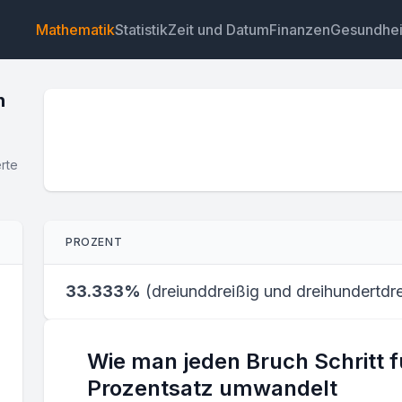
Mathematik
Statistik
Zeit und Datum
Finanzen
Gesundhei
n
rte
Widget
Link
Text
HTML
PROZENT
Vorschau Rechner für die Umrechnung von Brüchen 
Prozentwerte Widget
33.333%
(
dreiunddreißig und dreihundertdr
Wie man jeden Bruch Schritt fü
Prozentsatz umwandelt