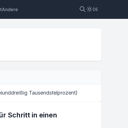
t
Andere
DE
in
eiunddreißig Tausendstelprozent
)
r Schritt in einen