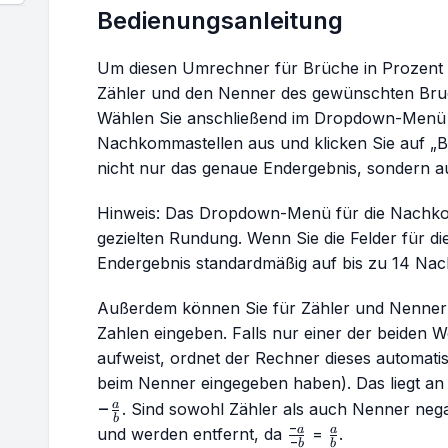
Bedienungsanleitung
Um diesen Umrechner für Brüche in Prozent 
Zähler und den Nenner des gewünschten Bruch
Wählen Sie anschließend im Dropdown-Menü 
Nachkommastellen aus und klicken Sie auf „B
nicht nur das genaue Endergebnis, sondern au
Hinweis: Das Dropdown-Menü für die Nachkom
gezielten Rundung. Wenn Sie die Felder für die
Endergebnis standardmäßig auf bis zu 14 Na
Außerdem können Sie für Zähler und Nenner s
Zahlen eingeben. Falls nur einer der beiden W
aufweist, ordnet der Rechner dieses automati
beim Nenner eingegeben haben). Das liegt an
-
−
a
. Sind sowohl Zähler als auch Nenner nega
b
\frac{a}
−
\frac{-
\frac{a}
a
a
und werden entfernt, da
=
.
−
b
b