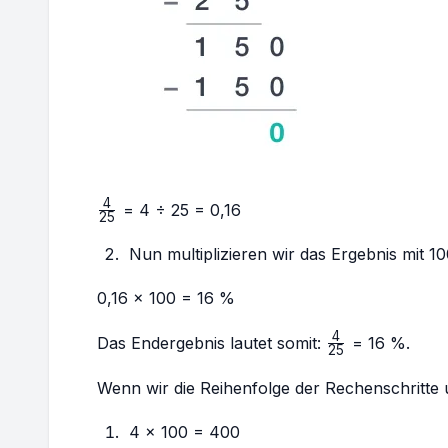
4
\frac{4}
= 4 ÷ 25 = 0,16
25
{25}
Nun multiplizieren wir das Ergebnis mit 10
0,16 × 100 = 16 %
4
\frac{4}
Das Endergebnis lautet somit:
= 16 %.
25
{25}
Wenn wir die Reihenfolge der Rechenschritte 
4 × 100 = 400