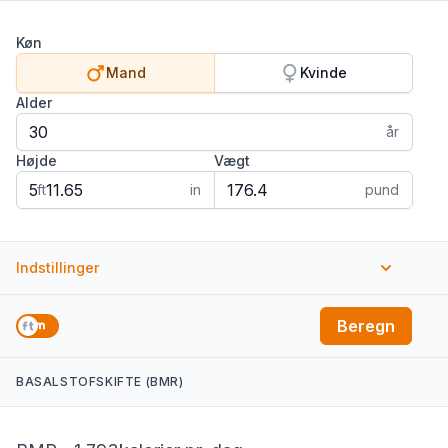
Køn
Mand
Kvinde
Alder
år
Højde
Vægt
ft
in
pund
Indstillinger
BMR-estimeringsformel
Beregn
BASALSTOFSKIFTE (BMR)