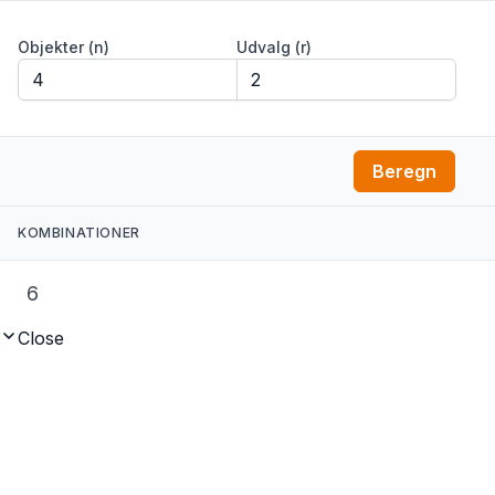
Objekter (n)
Udvalg (r)
Beregn
KOMBINATIONER
6
Close