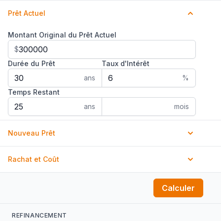
Prêt Actuel
Montant Original du Prêt Actuel
$
Durée du Prêt
Taux d'Intérêt
ans
%
Temps Restant
ans
mois
Nouveau Prêt
Nouvelle Durée du Prêt
Rachat et Coût
ans
mois
Montant du Rachat
Taux d'Intérêt
Points
Calculer
$
%
Coûts
REFINANCEMENT
$