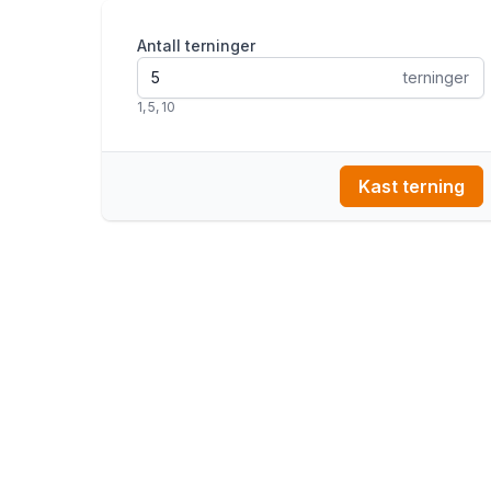
Antall terninger
terninger
1
,
5
,
10
Kast terning