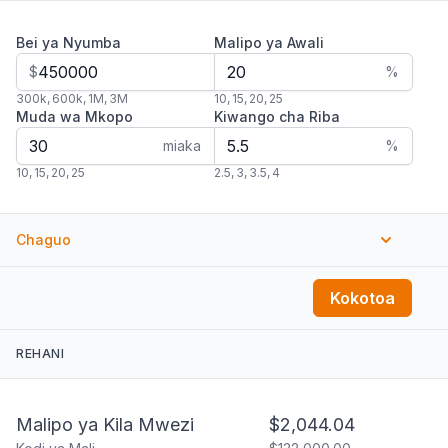
Bei ya Nyumba
Malipo ya Awali
$
%
300k
,
600k
,
1M
,
3M
10
,
15
,
20
,
25
Muda wa Mkopo
Kiwango cha Riba
miaka
%
10
,
15
,
20
,
25
2.5
,
3
,
3.5
,
4
Chaguo
Tarehe ya Kuanza
Kodi za Mali
Kokotoa
$
kwa mwaka
Bima ya Nyumba
PMI
REHANI
$
kwa mwaka
$
kwa mwaka
HOA Ada
Gharama Nyingine
$
kwa mwezi
$
kwa mwaka
Malipo ya Kila Mwezi
$2,044.04