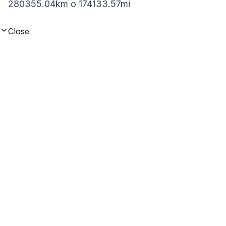
280355.04km o 174133.57mi
Close