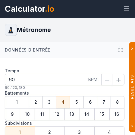
Calculator
.io
Métronome
›
Widget
Lien
Texte
HTML
DONNÉES D'ENTRÉE
Tempo
Aperçu Métronome Widget
RÉSULTATS
BPM
90
,
120
,
180
Battements
1
2
3
4
5
6
7
8
9
10
11
12
13
14
15
16
Subdivisions
›
1
2
3
4