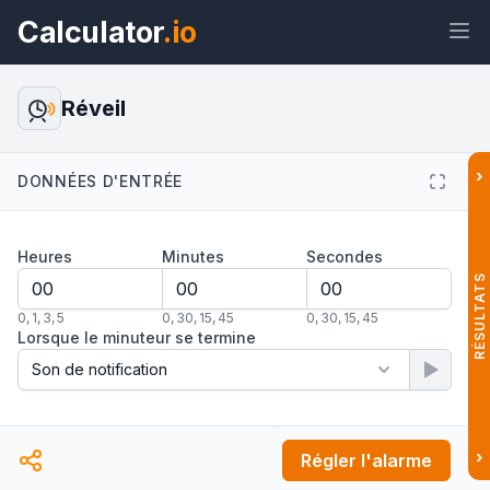
Calculator
.io
Réveil
›
Widget
Lien
Texte
HTML
DONNÉES D'ENTRÉE
Heures
Minutes
Secondes
Aperçu Réveil Widget
RÉSULTATS
0
,
1
,
3
,
5
0
,
30
,
15
,
45
0
,
30
,
15
,
45
Lorsque le minuteur se termine
›
Régler l'alarme