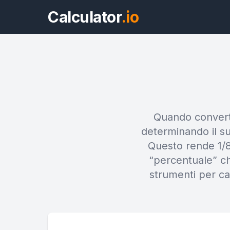
Calculator
.io
Quando converti
determinando il suo
Questo rende 1/8
“percentuale” che
strumenti per calc