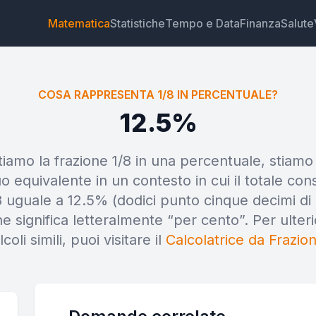
Matematica
Statistiche
Tempo e Data
Finanza
Salute
COSA RAPPRESENTA 1/8 IN PERCENTUALE?
12.5%
amo la frazione 1/8 in una percentuale, stiam
Widget
Link
Testo
HTML
 equivalente in un contesto in cui il totale cons
 uguale a 12.5% (dodici punto cinque decimi di 
Anteprima Cosa rappresenta 1/8 in percentuale? Widg
 significa letteralmente “per cento”. Per ulteri
oli simili, puoi visitare il
Calcolatrice da Frazio