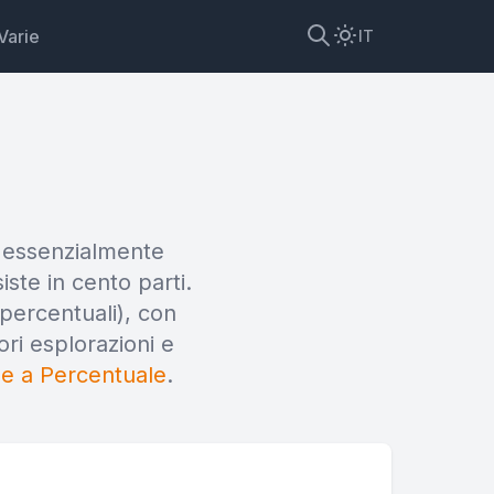
Varie
IT
o essenzialmente
iste in cento parti.
percentuali), con
et
ori esplorazioni e
ne a Percentuale
.