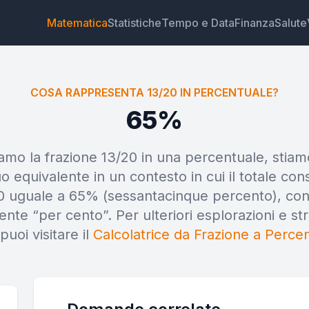
Matematica
Statistiche
Tempo e Data
Finanza
Salute
COSA RAPPRESENTA 13/20 IN PERCENTUALE?
65%
mo la frazione 13/20 in una percentuale, stia
Widget
Link
Testo
HTML
 equivalente in un contesto in cui il totale cons
0 uguale a 65% (sessantacinque percento), con
Anteprima Cosa rappresenta 13/20 in percentuale? Wi
mente “per cento”. Per ulteriori esplorazioni e st
 puoi visitare il
Calcolatrice da Frazione a Perce