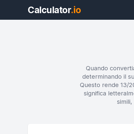
Calculator
.io
Quando convertia
determinando il suo
Questo rende 13/2
significa letteral
simili,