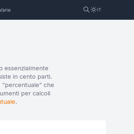
Varie
IT
mo essenzialmente
iste in cento parti.
 “percentuale” che
dget
rumenti per calcoli
ntuale
.