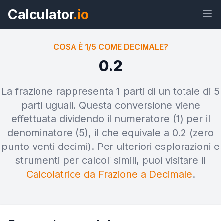
Calculator
.io
COSA È 1/5 COME DECIMALE?
0.2
Widget
Link
Testo
HTML
La frazione rappresenta 1 parti di un totale di 5
parti uguali. Questa conversione viene
effettuata dividendo il numeratore (1) per il
Anteprima Cosa è 1/5 come
decimale? Widget
denominatore (5), il che equivale a 0.2 (zero
punto venti decimi). Per ulteriori esplorazioni e
strumenti per calcoli simili, puoi visitare il
Calcolatrice da Frazione a Decimale
.