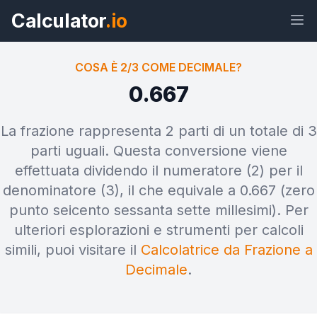
Calculator
.io
COSA È 2/3 COME DECIMALE?
0.667
Widget
Link
Testo
HTML
La frazione rappresenta 2 parti di un totale di 3
parti uguali. Questa conversione viene
effettuata dividendo il numeratore (2) per il
Anteprima Cosa è 2/3 come
decimale? Widget
denominatore (3), il che equivale a 0.667 (zero
punto seicento sessanta sette millesimi). Per
ulteriori esplorazioni e strumenti per calcoli
simili, puoi visitare il
Calcolatrice da Frazione a
Decimale
.