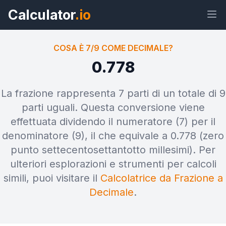
Calculator
.io
COSA È 7/9 COME DECIMALE?
0.778
Widget
Link
Testo
HTML
La frazione rappresenta 7 parti di un totale di 9
parti uguali. Questa conversione viene
effettuata dividendo il numeratore (7) per il
Anteprima Cosa è 7/9 come
decimale? Widget
denominatore (9), il che equivale a 0.778 (zero
punto settecentosettantotto millesimi). Per
ulteriori esplorazioni e strumenti per calcoli
simili, puoi visitare il
Calcolatrice da Frazione a
Decimale
.