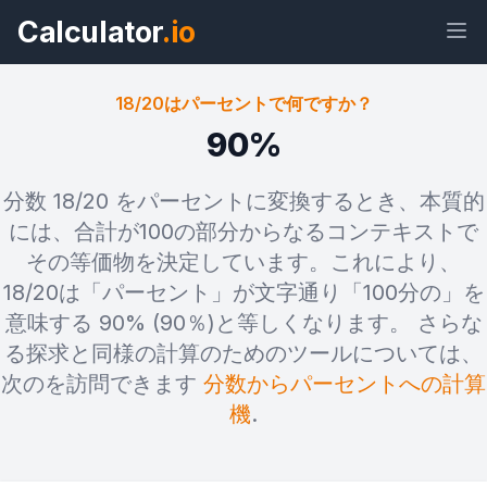
Calculator
.io
18/20はパーセントで何ですか？
90%
ウィジェ
リン
テキス
HTML
分数 18/20 をパーセントに変換するとき、本質的
ット
ク
ト
には、合計が100の部分からなるコンテキストで
その等価物を決定しています。これにより、
プレビュー 18/20はパーセントで何で
18/20は「パーセント」が文字通り「100分の」を
すか？ ウィジェット
意味する 90% (90％)と等しくなります。 さらな
る探求と同様の計算のためのツールについては、
次のを訪問できます
分数からパーセントへの計算
機
.