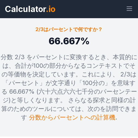
Calculator
.io
2/3はパーセントで何ですか？
66.667%
ウィジェ
リン
テキス
HTML
分数 2/3 をパーセントに変換するとき、本質的に
ット
ク
ト
は、合計が100の部分からなるコンテキストでそ
の等価物を決定しています。これにより、 2/3は
プレビュー 2/3はパーセントで何です
「パーセント」が文字通り「100分の」を意味す
か？ ウィジェット
る 66.667% (六十六点六六七千分のパーセンテー
ジ)と等しくなります。 さらなる探求と同様の計
算のためのツールについては、次のを訪問できま
す
分数からパーセントへの計算機
.