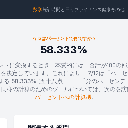
数学
統計
時間と日付
ファイナンス
健康
その他
7/12はパーセントで何ですか？
58.333%
パーセントに変換するとき、本質的には、合計が100の
ウィジェット
リンク
テキスト
HTML
を決定しています。これにより、 7/12は「パー
する 58.333% (五十八点三三三千分のパーセン
プレビュー 7/12はパーセントで何ですか？ ウィジェット
と同様の計算のためのツールについては、次のを
パーセントへの計算機
.