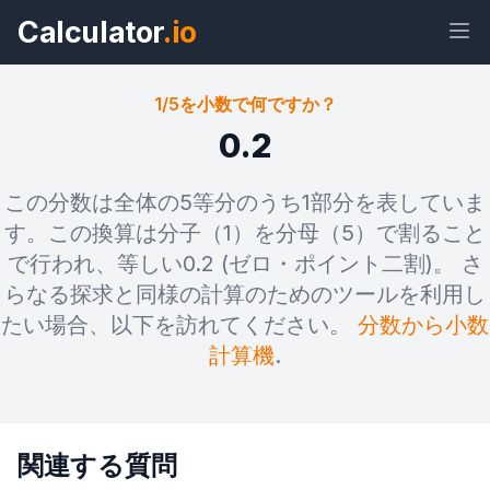
Calculator
.io
1/5を小数で何ですか？
0.2
ウィジェ
リン
テキス
HTML
この分数は全体の5等分のうち1部分を表していま
ット
ク
ト
す。この換算は分子（1）を分母（5）で割ること
で行われ、等しい0.2 (ゼロ・ポイント二割)。 さ
プレビュー 1/5を小数で何ですか？ ウ
らなる探求と同様の計算のためのツールを利用し
ィジェット
たい場合、以下を訪れてください。
分数から小数
計算機
.
関連する質問