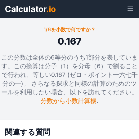
Calculator
.io
1/6を小数で何ですか？
0.167
ウィジェ
リン
テキス
HTML
この分数は全体の6等分のうち1部分を表していま
ット
ク
ト
す。この換算は分子（1）を分母（6）で割ること
で行われ、等しい0.167 (ゼロ・ポイント一六七千
プレビュー 1/6を小数で何ですか？ ウ
分の一)。 さらなる探求と同様の計算のためのツ
ィジェット
ールを利用したい場合、以下を訪れてください。
分数から小数計算機
.
関連する質問