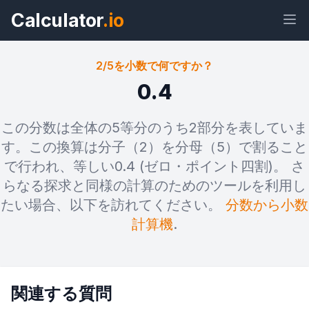
Calculator
.io
2/5を小数で何ですか？
0.4
ウィジェ
リン
テキス
HTML
この分数は全体の5等分のうち2部分を表していま
ット
ク
ト
す。この換算は分子（2）を分母（5）で割ること
で行われ、等しい0.4 (ゼロ・ポイント四割)。 さ
プレビュー 2/5を小数で何ですか？ ウ
らなる探求と同様の計算のためのツールを利用し
ィジェット
たい場合、以下を訪れてください。
分数から小数
計算機
.
関連する質問