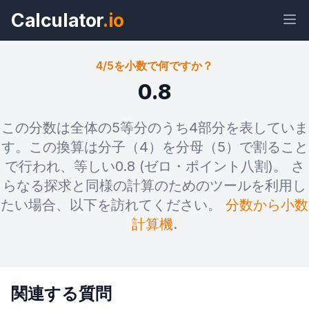
Calculator
.io
4/5を小数で何ですか？
0.8
ウィジェ
リン
テキス
HTML
この分数は全体の5等分のうち4部分を表していま
ット
ク
ト
す。この換算は分子（4）を分母（5）で割ること
で行われ、等しい0.8 (ゼロ・ポイント八割)。 さ
プレビュー 4/5を小数で何ですか？ ウ
らなる探求と同様の計算のためのツールを利用し
ィジェット
たい場合、以下を訪れてください。
分数から小数
計算機
.
関連する質問