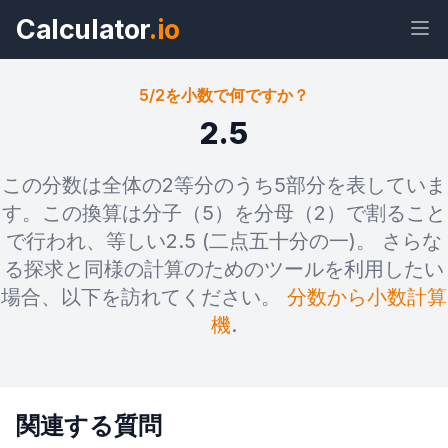
Calculator
.io
5/2を小数で何ですか？
2.5
ウィジェ
リン
テキス
HTML
この分数は全体の2等分のうち5部分を表していま
ット
ク
ト
す。この換算は分子（5）を分母（2）で割ること
で行われ、等しい2.5 (二点五十分の一)。 さらな
プレビュー 5/2を小数で何ですか？ ウ
る探求と同様の計算のためのツールを利用したい
ィジェット
場合、以下を訪れてください。
分数から小数計算
機
.
関連する質問