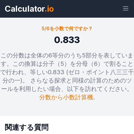
Calculator
.io
5/6を小数で何ですか？
0.833
ウィジェ
リン
テキス
HTML
この分数は全体の6等分のうち5部分を表していま
ット
ク
ト
す。この換算は分子（5）を分母（6）で割ること
で行われ、等しい0.833 (ゼロ・ポイント八三三千
プレビュー 5/6を小数で何ですか？ ウ
分の一)。 さらなる探求と同様の計算のためのツ
ィジェット
ールを利用したい場合、以下を訪れてください。
分数から小数計算機
.
関連する質問