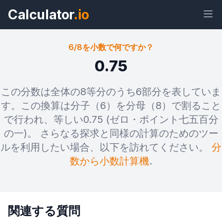
Calculator
.io
6/8を小数で何ですか？
0.75
ウィジェ
リン
テキス
HTML
この分数は全体の8等分のうち6部分を表していま
ット
ク
ト
す。この換算は分子（6）を分母（8）で割ること
で行われ、等しい0.75 (ゼロ・ポイント七五百分
プレビュー 6/8を小数で何ですか？ ウ
の一)。 さらなる探求と同様の計算のためのツー
ィジェット
ルを利用したい場合、以下を訪れてください。
分
数から小数計算機
.
関連する質問