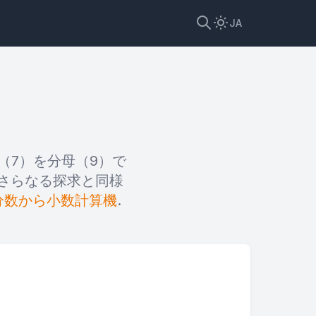
JA
（7）を分母（9）で
 さらなる探求と同様
分数から小数計算機
.