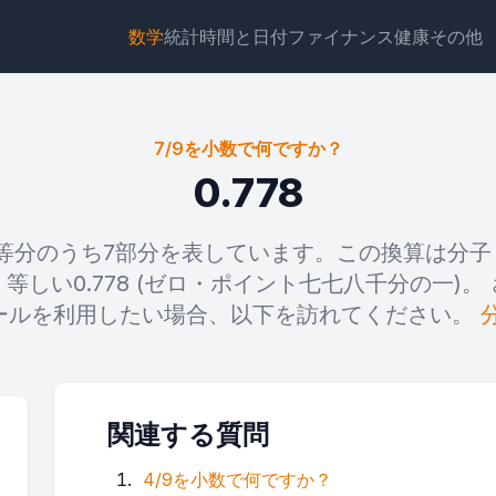
数学
統計
時間と日付
ファイナンス
健康
その他
7/9を小数で何ですか？
0.778
等分のうち7部分を表しています。この換算は分子
ウィジェット
リンク
テキスト
HTML
等しい0.778 (ゼロ・ポイント七七八千分の一)。
ールを利用したい場合、以下を訪れてください。
プレビュー 7/9を小数で何ですか？ ウィジェット
関連する質問
4/9を小数で何ですか？