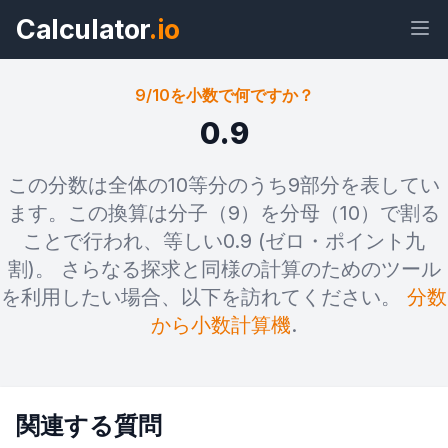
Calculator
.io
9/10を小数で何ですか？
0.9
ウィジェ
リン
テキス
HTML
この分数は全体の10等分のうち9部分を表してい
ット
ク
ト
ます。この換算は分子（9）を分母（10）で割る
ことで行われ、等しい0.9 (ゼロ・ポイント九
プレビュー 9/10を小数で何ですか？
割)。 さらなる探求と同様の計算のためのツール
ウィジェット
を利用したい場合、以下を訪れてください。
分数
から小数計算機
.
関連する質問