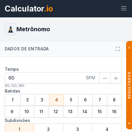
Calculator
.io
Metrônomo
›
Widget
Link
Texto
HTML
DADOS DE ENTRADA
Tempo
Visualizar Metrônomo Widget
RESULTADOS
BPM
90
,
120
,
180
Batidas
1
2
3
4
5
6
7
8
9
10
11
12
13
14
15
16
Subdivisões
›
1
2
3
4