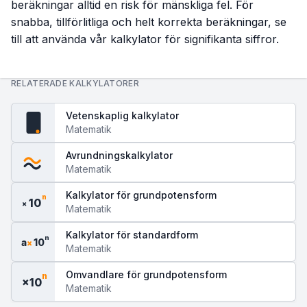
beräkningar alltid en risk för mänskliga fel. För
snabba, tillförlitliga och helt korrekta beräkningar, se
till att använda vår kalkylator för signifikanta siffror.
RELATERADE KALKYLATORER
Vetenskaplig kalkylator
fx
Matematik
Avrundningskalkylator
Matematik
Kalkylator för grundpotensform
n
10
×
Matematik
Kalkylator för standardform
n
a
10
×
Matematik
Omvandlare för grundpotensform
n
×10
Matematik