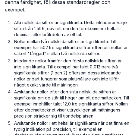
denna färdighet, följ dessa standardregler och
exempel:
Alla nollskilda siffror är signifikanta. Detta inkluderar varje
siffra från 1 till 9, oavsett om den förekommer i heltals-,
decimal- eller bråkdelen av ett tal.
Nollor mellan två nollskilda siffror är signifikanta. Till
exempel har 502 tre signifikanta siffror eftersom nollan är
säkert "fångad" mellan två nollskilda siffror.
Inledande nollor framför den första nollskilda siffran är
inte signifikanta. Till exempel har talet 0,012 bara två
signifikanta siffror (1 och 2) eftersom dessa inledande
nollor enbart fungerar som platshållare och inte tillför
något exakt värde till mätningen.
Avslutande nollor efter den sista nollskilda siffran är
signifikanta om de står till höger om ett decimaltecken. Till
exempel innehåller talet 12,0 tre signifikanta siffror. Nollan
efter decimaltecknet visar uttryckligen att mätningens
precision sträcker sig till tiondelsplatsen.
Avslutande nollor i ett heltal är signifikanta när det finns en
tydlig indikation på precision, till exempel en