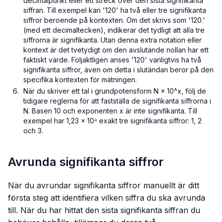
decimalpunkt eller ett streck över den sista signifikanta
siffran. Till exempel kan '120' ha två eller tre signifikanta
siffror beroende på kontexten. Om det skrivs som '120.'
(med ett decimaltecken), indikerar det tydligt att alla tre
siffrorna är signifikanta. Utan denna extra notation eller
kontext är det tvetydigt om den avslutande nollan har ett
faktiskt värde. Följaktligen anses '120' vanligtvis ha två
signifikanta siffror, även om detta i slutändan beror på den
specifika kontexten för mätningen.
När du skriver ett tal i grundpotensform N × 10^x, följ de
tidigare reglerna för att fastställa de signifikanta siffrorna i
N. Basen 10 och exponenten x är inte signifikanta. Till
exempel har 1,23 × 10⁴ exakt tre signifikanta siffror: 1, 2
och 3.
Avrunda signifikanta siffror
När du avrundar signifikanta siffror manuellt är ditt
första steg att identifiera vilken siffra du ska avrunda
till. När du har hittat den sista signifikanta siffran du