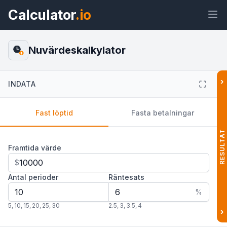
Calculator
.io
Nuvärdeskalkylator
$
›
INDATA
Widget
Länk
Text
HTML
Fast löptid
Fasta betalningar
Förhandsvisning Nuvärdeskalkylator
Widget
RESULTAT
Framtida värde
$
Antal perioder
Räntesats
%
5
,
10
,
15
,
20
,
25
,
30
2.5
,
3
,
3.5
,
4
›