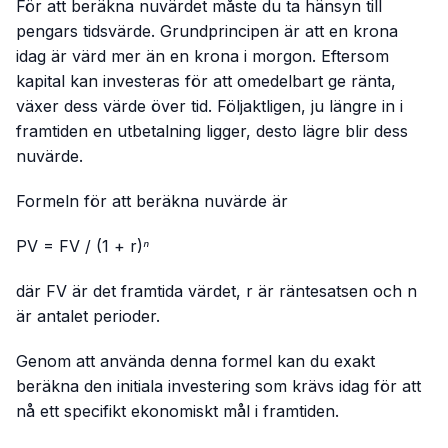
För att beräkna nuvärdet måste du ta hänsyn till
pengars tidsvärde. Grundprincipen är att en krona
idag är värd mer än en krona i morgon. Eftersom
kapital kan investeras för att omedelbart ge ränta,
växer dess värde över tid. Följaktligen, ju längre in i
framtiden en utbetalning ligger, desto lägre blir dess
nuvärde.
Formeln för att beräkna nuvärde är
PV = FV / (1 + r)ⁿ
där FV är det framtida värdet, r är räntesatsen och n
är antalet perioder.
Genom att använda denna formel kan du exakt
beräkna den initiala investering som krävs idag för att
nå ett specifikt ekonomiskt mål i framtiden.