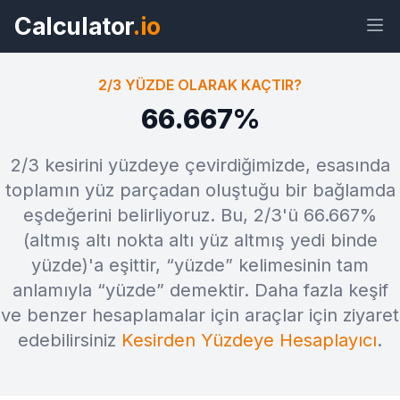
Calculator
.io
2/3 YÜZDE OLARAK KAÇTIR?
66.667%
Araç
Bağlantı
Metin
HTML
2/3 kesirini yüzdeye çevirdiğimizde, esasında
toplamın yüz parçadan oluştuğu bir bağlamda
eşdeğerini belirliyoruz. Bu, 2/3'ü 66.667%
Önizleme 2/3 yüzde olarak kaçtır?
Araç
(altmış altı nokta altı yüz altmış yedi binde
yüzde)'a eşittir, “yüzde” kelimesinin tam
anlamıyla “yüzde” demektir. Daha fazla keşif
ve benzer hesaplamalar için araçlar için ziyaret
edebilirsiniz
Kesirden Yüzdeye Hesaplayıcı
.