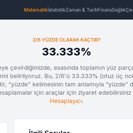
Matematik
İstatistik
Zaman & Tarih
Finans
Sağlık
Çeş
2/6 YÜZDE OLARAK KAÇTIR?
33.333%
deye çevirdiğimizde, esasında toplamın yüz parç
Araç
Bağlantı
Metin
HTML
ni belirliyoruz. Bu, 2/6'ü 33.333% (otuz üç no
tir, “yüzde” kelimesinin tam anlamıyla “yüzde” 
Önizleme 2/6 yüzde olarak kaçtır? Araç
saplamalar için araçlar için ziyaret edebilirsiniz
Hesaplayıcı
.