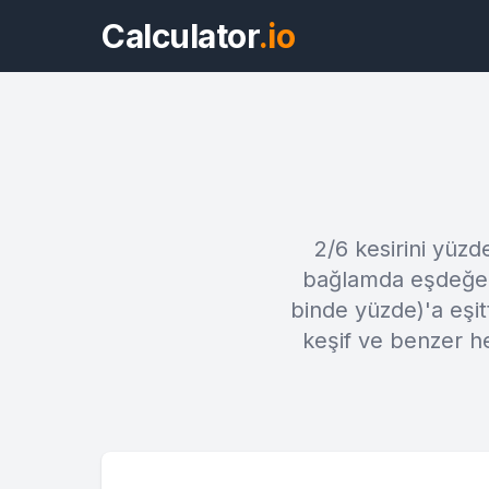
Calculator
.io
2/6 kesirini yüz
bağlamda eşdeğeri
binde yüzde)'a eşit
keşif ve benzer he