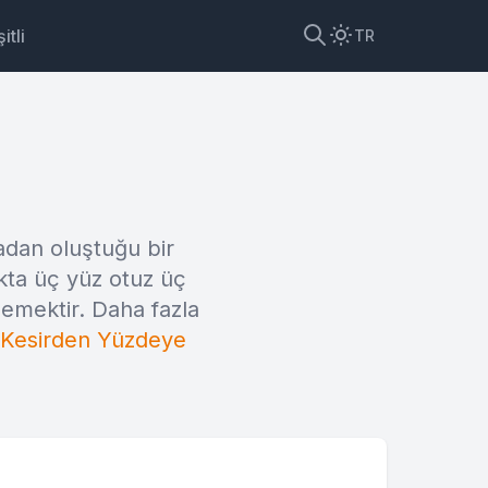
itli
TR
adan oluştuğu bir
kta üç yüz otuz üç
demektir. Daha fazla
Kesirden Yüzdeye