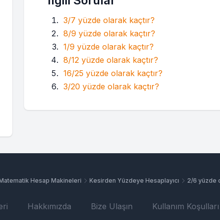
İlgili Sorular
3/7 yüzde olarak kaçtır?
8/9 yüzde olarak kaçtır?
1/9 yüzde olarak kaçtır?
8/12 yüzde olarak kaçtır?
16/25 yüzde olarak kaçtır?
3/20 yüzde olarak kaçtır?
Matematik Hesap Makineleri
Kesirden Yüzdeye Hesaplayıcı
2/6 yüzde o
ri
Hakkımızda
Bize Ulaşın
Kullanım Koşulları