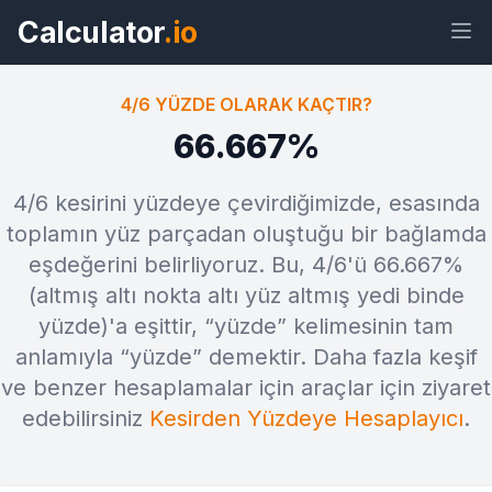
Calculator
.io
4/6 YÜZDE OLARAK KAÇTIR?
66.667%
Araç
Bağlantı
Metin
HTML
4/6 kesirini yüzdeye çevirdiğimizde, esasında
toplamın yüz parçadan oluştuğu bir bağlamda
eşdeğerini belirliyoruz. Bu, 4/6'ü 66.667%
Önizleme 4/6 yüzde olarak kaçtır?
Araç
(altmış altı nokta altı yüz altmış yedi binde
yüzde)'a eşittir, “yüzde” kelimesinin tam
anlamıyla “yüzde” demektir. Daha fazla keşif
ve benzer hesaplamalar için araçlar için ziyaret
edebilirsiniz
Kesirden Yüzdeye Hesaplayıcı
.