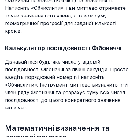
(зазвичай позначається як r) та значення n.
Натисніть «Обчислити», і ви миттєво отримаєте
точне значення n-го члена, а також суму
геометричної прогресії для заданої кількості
кроків.
Калькулятор послідовності Фібоначчі
Дізнавайтеся будь-яке число у відомій
послідовності Фібоначчі за лічені секунди. Просто
введіть порядковий номер n і натисніть
«Обчислити». Інструмент миттєво визначить n-й
член ряду Фібоначчі та розрахує суму всіх чисел
послідовності до цього конкретного значення
включно.
Математичні визначення та