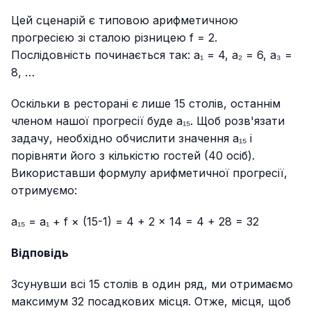
Цей сценарій є типовою арифметичною
прогресією зі сталою різницею f = 2.
Послідовність починається так: a₁ = 4, a₂ = 6, a₃ =
8, …
Оскільки в ресторані є лише 15 столів, останнім
членом нашої прогресії буде a₁₅. Щоб розв'язати
задачу, необхідно обчислити значення a₁₅ і
порівняти його з кількістю гостей (40 осіб).
Використавши формулу арифметичної прогресії,
отримуємо:
a₁₅ = a₁ + f × (15-1) = 4 + 2 × 14 = 4 + 28 = 32
Відповідь
Зсунувши всі 15 столів в один ряд, ми отримаємо
максимум 32 посадкових місця. Отже, місця, щоб