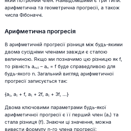
який потрібний член. Найвідомішими є три типи:
арифметична та геометрична прогресії, а також
числа Фібоначчі.
Арифметична прогресія
В арифметичній прогресії різниця між будь-якими
двома сусідніми членами завжди є сталою
величиною. Якщо ми позначимо цю різницю як f,
то рівність aₙ₊₁ – aₙ = f буде справедливою для
будь-якого n. Загальний вигляд арифметичної
прогресії записується так:
{a₁, a₁ + f, a₁ + 2f, a₁ + 3f, …}
Двома ключовими параметрами будь-якої
арифметичної прогресії є її перший член (a₁) та
стала різниця (f). Знаючи ці значення, можна
вивести формулу n-го члена прогресії: