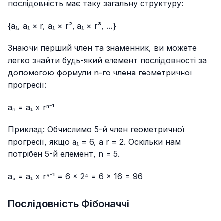
послідовність має таку загальну структуру:
{a₁, a₁ × r, a₁ × r², a₁ × r³, …}
Знаючи перший член та знаменник, ви можете
легко знайти будь-який елемент послідовності за
допомогою формули n-го члена геометричної
прогресії:
aₙ = a₁ × rⁿ⁻¹
Приклад:
Обчислимо 5-й член геометричної
прогресії, якщо a₁ = 6, а r = 2. Оскільки нам
потрібен 5-й елемент, n = 5.
a₅ = a₁ × r⁵⁻¹ = 6 × 2⁴ = 6 × 16 = 96
Послідовність Фібоначчі