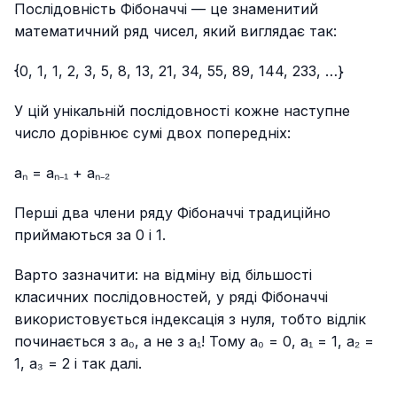
Послідовність Фібоначчі — це знаменитий
математичний ряд чисел, який виглядає так:
{0, 1, 1, 2, 3, 5, 8, 13, 21, 34, 55, 89, 144, 233, …}
У цій унікальній послідовності кожне наступне
число дорівнює сумі двох попередніх:
aₙ = aₙ₋₁ + aₙ₋₂
Перші два члени ряду Фібоначчі традиційно
приймаються за 0 і 1.
Варто зазначити: на відміну від більшості
класичних послідовностей, у ряді Фібоначчі
використовується індексація з нуля, тобто відлік
починається з a₀, а не з a₁! Тому a₀ = 0, a₁ = 1, a₂ =
1, a₃ = 2 і так далі.