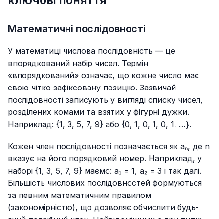
ключові поняття
Математичні послідовності
У математиці числова послідовність — це
впорядкований набір чисел. Термін
«впорядкований» означає, що кожне число має
свою чітко зафіксовану позицію. Зазвичай
послідовності записують у вигляді списку чисел,
розділених комами та взятих у фігурні дужки.
Наприклад: {1, 3, 5, 7, 9} або {0, 1, 0, 1, 0, 1, …}.
Кожен член послідовності позначається як aₙ, де n
вказує на його порядковий номер. Наприклад, у
наборі {1, 3, 5, 7, 9} маємо: a₁ = 1, a₂ = 3 і так далі.
Більшість числових послідовностей формуються
за певним математичним правилом
(закономірністю), що дозволяє обчислити будь-