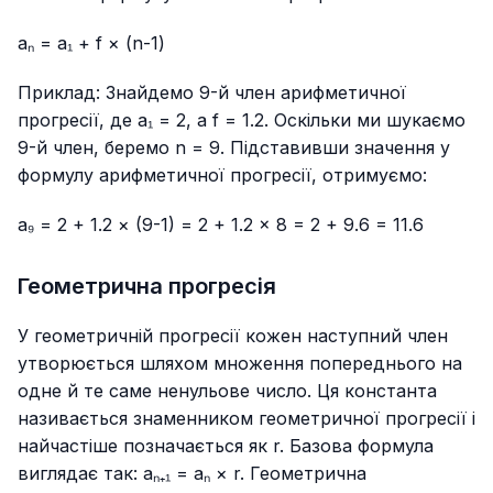
aₙ = a₁ + f × (n-1)
Приклад:
Знайдемо 9-й член арифметичної
прогресії, де a₁ = 2, а f = 1.2. Оскільки ми шукаємо
9-й член, беремо n = 9. Підставивши значення у
формулу арифметичної прогресії, отримуємо:
a₉ = 2 + 1.2 × (9-1) = 2 + 1.2 × 8 = 2 + 9.6 = 11.6
Геометрична прогресія
У геометричній прогресії кожен наступний член
утворюється шляхом множення попереднього на
одне й те саме ненульове число. Ця константа
називається знаменником геометричної прогресії і
найчастіше позначається як r. Базова формула
виглядає так: aₙ₊₁ = aₙ × r. Геометрична