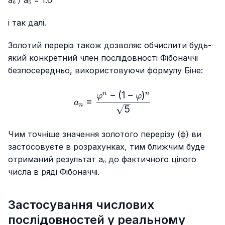
і так далі.
Золотий переріз також дозволяє обчислити будь-
який конкретний член послідовності Фібоначчі
безпосередньо, використовуючи формулу Біне:
−
(
1
−
)
n
n
a_n=\frac{\varphi^n-(1-\v
φ
φ
=
a
n
5
Чим точніше значення золотого перерізу (ϕ) ви
застосовуєте в розрахунках, тим ближчим буде
отриманий результат aₙ до фактичного цілого
числа в ряді Фібоначчі.
Застосування числових
послідовностей у реальному