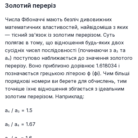
Золотий переріз
Числа Фібоначчі мають безліч дивовижних
математичних властивостей, найвідоміша з яких
— тісний зв'язок із золотим перерізом. Суть
полягає в тому, що відношення будь-яких двох
сусідніх чисел послідовності (починаючи з a₃ та
a₄) поступово наближається до значення золотого
перерізу. Воно приблизно дорівнює 1.618034 і
позначається грецькою літерою ϕ (фі). Чим більші
порядкові номери ви берете для обчислень, тим
точніше їхнє відношення збігається з ідеальним
золотим перерізом. Наприклад:
a₄ / a₃ = 1.5
a₅ / a₄ = 1.67
a₆ / a₅ = 1.6