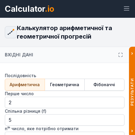
Calculator
.io
Калькулятор арифметичної та
геометричної прогресій
Віджет
Посилання
Текст
HTML
›
ВХІДНІ ДАНІ
Попередній перегляд Калькулятор
Послідовність
арифметичної та геометричної
прогресій Віджет
РЕЗУЛЬТАТИ
Арифметична
Геометрична
Фібоначчі
Перше число
Спільна різниця (f)
nᵗʰ число, яке потрібно отримати
›