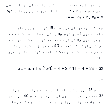
یہ منظر ایک عددی سلسلے کی نمائندگی کرتا ہے جس
میں عام فرق f = 2 ہے۔ سلسلہ یوں شروع ہوتا ہے: a₁
= 4، a₂ = 6، a₃ = 8، …
چونکہ ریستوران میں صرف 15 ٹیبل ہیں، ہمارے
سلسلے میں آخری ترم a₁₅ ہوگی۔ مسئلہ حل کرنے کے
لیے، ہمیں a₁₅ کی قیمت معلوم کرنی ہوگی اور اسے
آپ کی پارٹی کی تعداد 40 سے موازنہ کرنا ہوگا۔
عددی سلسلے کے فارمولا کا اطلاق کرتے ہوئے، ہمیں
ملتا ہے:
a₁₅ = a₁ + f × (15-1) = 4 + 2 × 14 = 4 + 28 = 32
جواب
تمام 15 ٹیبلز کو اکٹھا کرنے سے زیادہ سے زیادہ
32 نشستیں فراہم ہوں گی۔ لہذا، تمام 40 مہمانوں
کو ایک مشترکہ ٹیبل پر بٹھانے کے لیے کافی جگہ