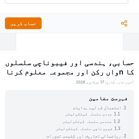
حساب کریں
حسابی، ہندسی اور فیبوناچی سلسلوں
کا nواں رکن اور مجموعہ معلوم کرنا
آخری تازہ کاری: 17 جولائی، 2026
فہرستِ مضامین
استعمال کے لیے ہدایات
عددی سلسلہ کیلکولیٹر
هندسی سلسلہ کیلکولیٹر
فیبوناچی سلسلہ کیلکولیٹر
ریاضیاتی تعاریف اور کلیدی تصورات