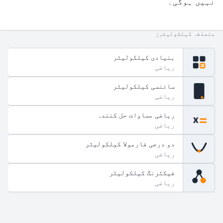
نہیں ہوگی۔
متعلقہ کیلکولیٹرز
بنیادی کیلکولیٹر
ریاضی
سائنسی کیلکولیٹر
fx
ریاضی
ریاضی مساوات حل کنندہ
x
ریاضی
دو درجی فارمولا کیلکولیٹر
ریاضی
فیکٹرنگ کیلکولیٹر
ریاضی