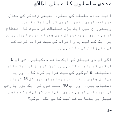
عددی سلسلوں کا عملی اطلاق
آئیے عددی سلسلے کی عملی، حقیقی زندگی کی مثال
دریافت کریں۔ تصور کریں کہ آپ ایک مقامی
ریستوران میں ایک بڑی تعطیلات کی دعوت کا انتظام
کر رہے ہیں۔ ریستوران میں چھوٹے مربع ٹیبل ہیں،
ہر ایک کے لیے چار افراد کی سیٹ فراہم کرنے کے
لیے ڈیزائن کیے گئے ہیں۔
اگر آپ دو ٹیبلز کو ایک ساتھ دھکیلیں، تو آپ 6
لوگوں کو بٹھا سکتے ہیں۔ تین ٹیبلز کو ایک ساتھ
دھکیلنا 8 لوگوں کی سیٹ فراہم کرے گا، اور یہ
پیٹرن جاری رہتا ہے۔ ریستوران میں کل 15 ٹیبلز
دستیاب ہیں، اور آپ 40 مہمانوں کی ایک بڑی پارٹی
کی میزبانی کر رہے ہیں۔ کیا سب کو ایک بڑے متصل
ٹیبل پر بٹھانے کے لیے کافی جگہ ہوگی؟
حل