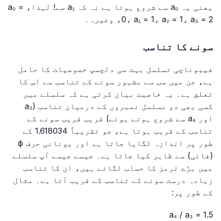
یعنی یہ a₀ سے شروع ہوتا ہے نہ کہ a₁ سے! لہذا، a₀ =
0، a₁ = 1، a₂ = 1، a₃ = 2، وغیرہ۔
سونے کا تناسب
فیبوناچی تسلسل بہت سی دلچسپ خصوصیات کا حامل
ہے، جن میں سب سے مشہور سونے کے تناسب سے اس کا
تعلق ہے۔ یہ خاصیت بیان کرتی ہے کہ سلسلے میں
کسی بھی دو مسلسل نمبروں کے درمیان تناسب (a₃
اور a₄ سے شروع ہوتے ہوئے) قریب قریب سونے کے
تناسب کے قریب ہوتا ہے، جو تقریباً 1.618034 کے
طور پر اندازہ لگایا جاتا ہے اور یونانی حرف ϕ
(فائی) سے ظاہر کیا جاتا ہے۔ جیسے جیسے آپ سلسلے
میں بڑے ترمز کا حساب لگاتے ہیں، ان کا تناسب
زیادہ درست سونے کے تناسب کے قریب آتا ہے۔ مثال
کے طور پر:
a₄ / a₃ = 1.5