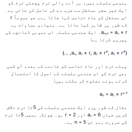
ہندسی سلسلے میں، ہر آنے والی ترم پچھلی ترم کو
ایک غیر صفر مستقل سے ضرب دے کر حاصل کی جاتی ہے۔
اس مستقل کو عام تناسب کہا جاتا ہے، جو عموماً r
کے طور پر ظاہر کیا جاتا ہے۔ بنیادی مساوات ہے
aₙ₊₁ = aₙ × r۔ ایک هندسی سلسلہ اس عمومی ڈھانچے کی
پیروی کرتا ہے:
{a₁, a₁ × r, a₁ × r², a₁ × r³, …}
پہلے ترم اور عام تناسب کو جاننے کے بعد، آپ کسی
بھی ترم کو اس هندسی سلسلے کے اصول کا استعمال
کرتے ہوئے معلوم کر سکتے ہیں:
aₙ = a₁ × rⁿ⁻¹
مثال کے طور پر، ایک هندسی سلسلے کی 5ٹا ترم تلاش
کریں جہاں a₁ = 6 اور r = 2 ہو۔ چونکہ ہمیں 5ٹا ترم
کی ضرورت ہے، تو n = 5 ہے۔