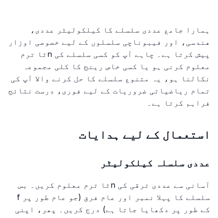
ہمارا جامع عددی سلسلے کا کیلکولیٹر عددی،
هندسی، اور فیبوناچی سلسلوں کے لیے خصوصی اوزار
پیش کرتا ہے۔ چاہے آپ کو کسی سلسلے کی nٹا ترم
معلوم کرنی ہو یا کسی خاص رینج کا کلی مجموعہ
نکالنا ہو، یہ متنوع سلسلے کا حل کرنے والا آپ کی
تمام ریاضیاتی ضروریات کے لیے فوری، درست نتائج
فراہم کرتا ہے۔
استعمال کے لیے ہدایات
عددی سلسلہ کیلکولیٹر
آسانی سے عددی ترقی کی nٹا ترم معلوم کریں۔ بس
سلسلے کا پہلا نمبر اور عام فرق (جو عام طور پر f
کے طور پر دکھایا جاتا ہے) درج کریں۔ پھر، اپنی