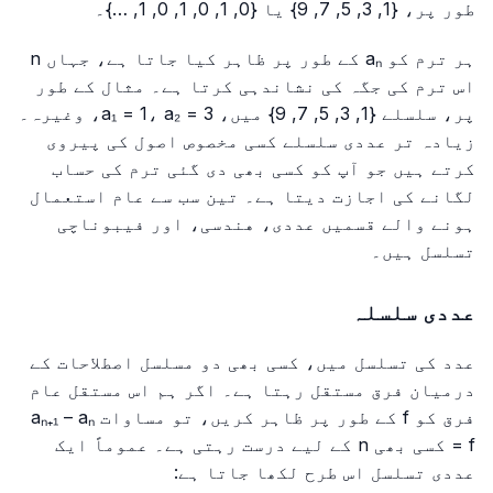
طور پر، {1, 3, 5, 7, 9} یا {0, 1, 0, 1, 0, 1, …}۔
ہر ترم کو aₙ کے طور پر ظاہر کیا جاتا ہے، جہاں n
اس ترم کی جگہ کی نشاندہی کرتا ہے۔ مثال کے طور
پر، سلسلے {1, 3, 5, 7, 9} میں، a₁ = 1، a₂ = 3، وغیرہ۔
زیادہ تر عددی سلسلے کسی مخصوص اصول کی پیروی
کرتے ہیں جو آپ کو کسی بھی دی گئی ترم کی حساب
لگانے کی اجازت دیتا ہے۔ تین سب سے عام استعمال
ہونے والے قسمیں عددی، هندسی، اور فیبوناچی
تسلسل ہیں۔
عددی سلسلہ
عدد کی تسلسل میں، کسی بھی دو مسلسل اصطلاحات کے
درمیان فرق مستقل رہتا ہے۔ اگر ہم اس مستقل عام
فرق کو f کے طور پر ظاہر کریں، تو مساوات aₙ₊₁ – aₙ
= f کسی بھی n کے لیے درست رہتی ہے۔ عموماً ایک
عددی تسلسل اس طرح لکھا جاتا ہے: