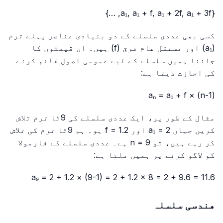
{a₁, a₁ + f, a₁ + 2f, a₁ + 3f, …}
کسی بھی عددی سلسلے کے دو بنیادی عناصر پہلے ترم
(a₁) اور مستقل عام فرق (f) ہیں۔ ان قیمتوں کا
جاننا ہمیں سلسلے کے لیے عمومی اصول قائم کرنے
کی اجازت دیتا ہے:
aₙ = a₁ + f × (n-1)
مثال کے طور پر، ایک عددی سلسلے کی 9ٹا ترم تلاش
کریں جہاں a₁ = 2 اور f = 1.2 ہو۔ ہم 9ٹا ترم کی تلاش
کر رہے ہیں، تو n = 9 ہے۔ عددی سلسلے کے فارمولا
کو لاگو کرنے پر ہمیں ملتا ہے:
a₉ = 2 + 1.2 × (9-1) = 2 + 1.2 × 8 = 2 + 9.6 = 11.6
هندسی سلسلہ