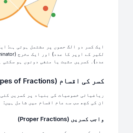
عدد)۔ کسریں مثبت یا منفی دونوں ہو سکتی ہ
کسر کی اقسام (Types of Fractions)
ریاضیاتی خصوصیات کی بنیاد پر کسریں کئی 
ان کی کچھ سب سے عام اقسام میں شامل ہیں:
واجب کسریں (Proper Fractions)
واجب کسریں وہ کسریں ہوتی ہیں جن میں مخرج