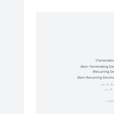
یل کریں
قات