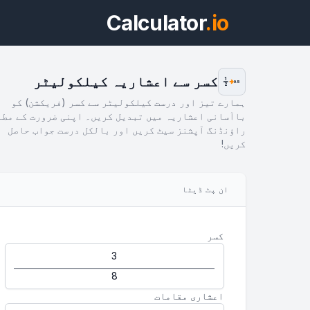
Calculator
.io
کسر سے اعشاریہ کیلکولیٹر
1
0.5
2
ہمارے تیز اور درست کیلکولیٹر سے کسر (فریکشن) کو
باآسانی اعشاریہ میں تبدیل کریں۔ اپنی ضرورت کے مطا
راؤنڈنگ آپشنز سیٹ کریں اور بالکل درست جواب حاصل
کریں!
ویج
ان پٹ ڈیٹا
ویجٹ
کسر
اعشاری مقامات