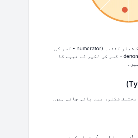
ایک کسر دو الگ حصوں پر مشتمل ہوتی ہے: ایک شمار کنندہ (numerator - کسر کی
لکیر کے اوپر کا عدد) اور ایک مخرج (denominator - کسر کی لکیر کے نیچے کا
یں۔
مختلف شکلوں میں پائی جاتی ہیں۔
 (نیچے والا عدد)، شمار کنندہ