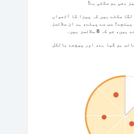
ز بھی ہو سکتی ہے!
لگا سکتے ہیں کہ پیزا کا آٹھواں
ہنچے؟ سب سے پہلے، ہم ان سلائسز
کہ 8 سلائسز ہیں۔
\frac{7}
ئب ہو گیا ہے، اور پیچھے بالکل
{8}