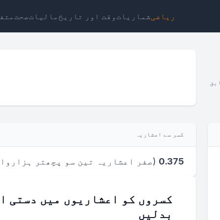
ریاضی
شماریات
وقت اور تاریخ
مالیات
صحت
متف
بق
ٹ
لنک
متن
ایچ ٹی ایم ایل
کسر سے اعشاریہ
پیش منظر کسر سے اعشاریہ کیلکولیٹر — Calculator.io
0.375
(
صفر اعشاریہ تین سو پچھتر ہزاروا
کسروں کو اعشاریوں میں دستی او
بدلیں