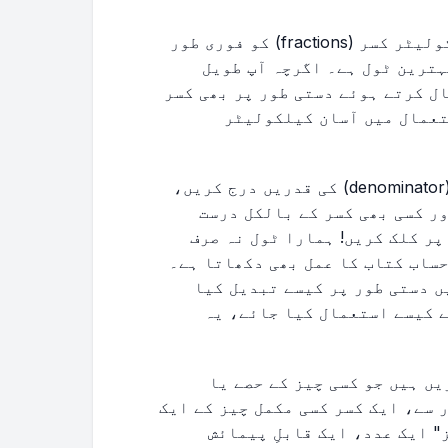
ہمارا مفت آن لائن فریکشن سے اعشاریہ کیلکولیٹر کسر (fractions) کو فوری طور
یل کرنے کا بہترین ٹول ہے۔ اگرچہ آپ طویل
وں کا استعمال کرتے ہوئے دستی طور پر بھی کسر
تعمال میں آسان کیلکولیٹر
بس اپنے شمار کنندہ (numerator) اور مخرج (denominator) کی قدریں درج کریں،
ر کسی بھی کسر کے بالکل درست
ر کلک کریں! ہمارا ٹول نہ صرف
حساب کتاب کا عمل بھی دکھاتا ہے۔
ں دستی طور پر کیسے تبدیل کیا
ے کیسے استعمال کیا جائے، یہ
ں ہیں جو کسی چیز کے حصے یا
 سے، ایک کسر کسی مکمل چیز کے ایک
" ایک عدد، ایک قابلِ پیمائش