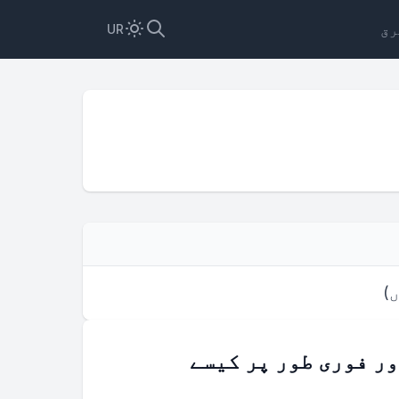
رق
UR
ں
)
ر فوری طور پر کیسے