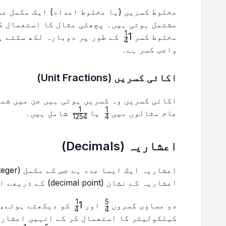
مخلوط کسریں (یا مخلوط اعداد) ایک مکمل عدد
مشتمل ہوتی ہیں۔ پچھلی مثال کا استعمال ک
1
1\frac{1}
1
مخلوط کسر
کے طور پر دوبارہ لکھ سکتے ہیں، جہاں 1 مک
4
{4}
واجب کسر ہے۔
اکائی کسریں (Unit Fractions)
1
1
\frac{1}
\frac{1}
عام مثالوں میں
یا
شامل ہیں۔
1254
4
{1254}
{4}
اعشاریہ (Decimals)
اعشاریہ کے نشان (decimal point) کے ذریعے الگ کیا جاتا ہے۔
1
5
1\frac{1}
\frac{5}
1
دو مساوی کسروں
اور
کو دیکھتے ہوئے، 
4
4
{4}
{4}
کیلکولیٹر کا استعمال کر کے انہیں اعشاری