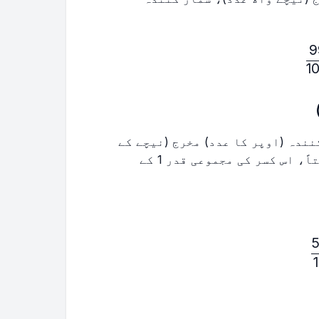
9
1
نندہ (اوپر کا عدد) مخرج (نیچے کے
عدد) کے برابر یا اس سے بڑا ہوتا ہے۔ نتیجتاً، اس کسر کی مجموعی قدر 1 کے