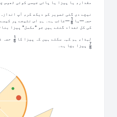
مقدار، یا پیزا یا پائی جیسی کوئی ٹھوس چی
نیچے دی گئی تصویر کو دیکھ کر، آپ اندازہ 
1
\frac{1}
حصہ—یا
—غائب ہے۔ ہم اس نتیجے پر کیسے پ
8
{8}
کی کل تعداد گنتے ہیں جو "مکمل" پیزا بناتے ہیں، جو 
1
\frac{1}
لہذا، ہم کہہ سکتے ہیں کہ پیزا کا
حصہ غا
8
{8}
7
پیزا بچا ہے۔
8