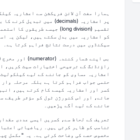
پر اعشاریہ (decimals) میں تبد
تقسیم (long division) جیسے طریق
کو اعشاریہ میں بدل سکتے ہیں، لیکن یہ اس
سیکنڈوں میں درست نتائج فراہم کرتا ہے۔
راؤنڈنگ کے ترجیحی اختیارات سیٹ کریں، او
اعشاریہ مساوی کو جاننے کے لیے کیلکولیٹ پ
حتمی جواب فراہم کرتا ہے بلکہ مرحلہ وار 
کسر اور اعشاریہ کیسے کام کرتے ہیں، انہی
جائے، اور اس کنورژن ٹول کو مؤثر طریقے س
جاننے کے لیے آگے پڑھیں۔
تعریف کے لحاظ سے، کسریں ایسی عددی مقداری
تناسب کو ظاہر کرتی ہیں۔ ریاضیاتی اعتبار
مخصوص حصے کی وضاحت کرتی ہے۔ یہ "مکمل چیز