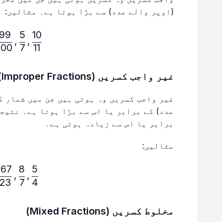
(اوپر والے عدد) سے بڑا ہوتا ہے۔ مثالیں:
99
5
10
\frac{10}{11},\frac{5}{7},\frac{999}{1000}
,
,
000
7
11
غیر واجب کسریں (Improper Fractions)
غیر واجب کسریں وہ ہوتی ہیں جن میں شمار ک
برابر یا اس سے زیادہ ہوتی ہے۔
مثالیں:
567
8
5
\frac{5}{4},\frac{8}{7},\frac{567}{123}
,
,
123
7
4
مخلوط کسریں (Mixed Fractions)