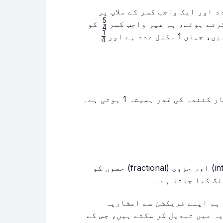
 اور ایک واجب کسر کے ملاپ پر
5
\frac{5}
رتے ہوئے، ہم غیر واجب کسر
کو
4
{4}
1
\frac{1}
مل عدد ہے اور
4
{4}
اکائی کسریں وہ کسریں ہوتی ہیں جن میں شمار کنندہ کی قدر ہمیشہ 1 ہوتی ہے۔
اعشاریہ ایک ایسا عدد ہے جس کے مکمل (integer) اور جزوی (fractional) حصوں کو
ہم اپنے فریکشن سے اعشاریہ
ہ میں تبدیل کر سکتے ہیں، جس کے