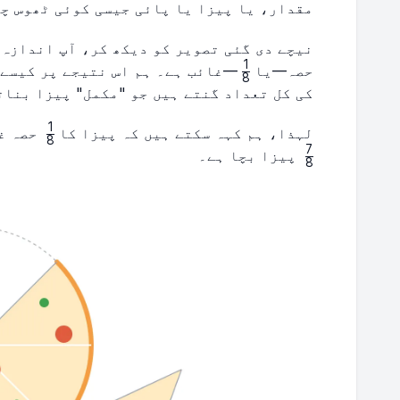
مقدار، یا پیزا یا پائی جیسی کوئی ٹھوس چی
نیچے دی گئی تصویر کو دیکھ کر، آپ اندازہ 
1
\frac{1}
حصہ—یا
—غائب ہے۔ ہم اس نتیجے پر کیسے پ
8
{8}
کی کل تعداد گنتے ہیں جو "مکمل" پیزا بناتے ہیں، جو 
1
\frac{1}
لہذا، ہم کہہ سکتے ہیں کہ پیزا کا
حصہ غا
8
{8}
7
پیزا بچا ہے۔
8