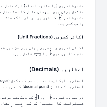
مخلوط کسریں (یا مخلوط اعداد) ایک مکمل عدد
مشتمل ہوتی ہیں۔ پچھلی مثال کا استعمال ک
1
1\frac{1}
1
مخلوط کسر
کے طور پر دوبارہ لکھ سکتے ہیں، جہاں 1 مک
4
{4}
واجب کسر ہے۔
اکائی کسریں (Unit Fractions)
1
1
\frac{1}
\frac{1}
عام مثالوں میں
یا
شامل ہیں۔
1254
4
{1254}
{4}
اعشاریہ (Decimals)
اعشاریہ کے نشان (decimal point) کے ذریعے الگ کیا جاتا ہے۔
1
5
1\frac{1}
\frac{5}
1
دو مساوی کسروں
اور
کو دیکھتے ہوئے، 
4
4
{4}
{4}
کیلکولیٹر کا استعمال کر کے انہیں اعشاری