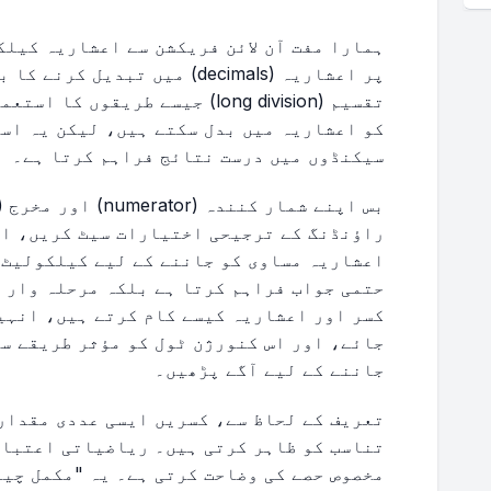
پر اعشاریہ (decimals) میں تبد
تقسیم (long division) جیسے طریق
کو اعشاریہ میں بدل سکتے ہیں، لیکن یہ اس
سیکنڈوں میں درست نتائج فراہم کرتا ہے۔
راؤنڈنگ کے ترجیحی اختیارات سیٹ کریں، او
اعشاریہ مساوی کو جاننے کے لیے کیلکولیٹ پ
حتمی جواب فراہم کرتا ہے بلکہ مرحلہ وار 
کسر اور اعشاریہ کیسے کام کرتے ہیں، انہی
جائے، اور اس کنورژن ٹول کو مؤثر طریقے س
جاننے کے لیے آگے پڑھیں۔
تعریف کے لحاظ سے، کسریں ایسی عددی مقداری
تناسب کو ظاہر کرتی ہیں۔ ریاضیاتی اعتبار
مخصوص حصے کی وضاحت کرتی ہے۔ یہ "مکمل چیز