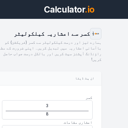
Calculator
.io
کسر سے اعشاریہ کیلکولیٹر
1
0.5
2
ہمارے تیز اور درست کیلکولیٹر سے کسر (فریکشن) کو
باآسانی اعشاریہ میں تبدیل کریں۔ اپنی ضرورت کے مطا
راؤنڈنگ آپشنز سیٹ کریں اور بالکل درست جواب حاصل
کریں!
ویج
ان پٹ ڈیٹا
ویجٹ
کسر
اعشاری مقامات