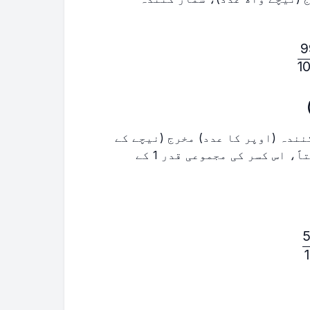
9
1
نندہ (اوپر کا عدد) مخرج (نیچے کے
عدد) کے برابر یا اس سے بڑا ہوتا ہے۔ نتیجتاً، اس کسر کی مجموعی قدر 1 کے