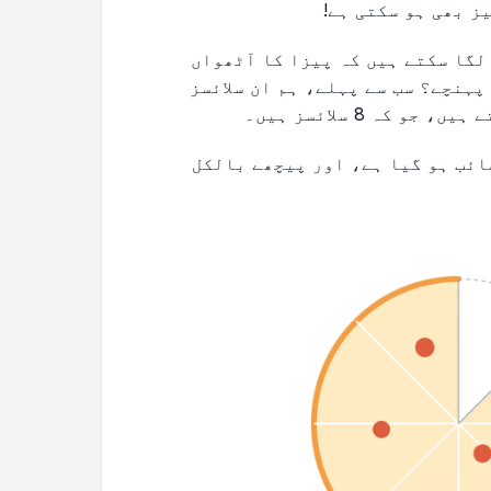
ز بھی ہو سکتی ہے!
لگا سکتے ہیں کہ پیزا کا آٹھواں
ہنچے؟ سب سے پہلے، ہم ان سلائسز
کہ 8 سلائسز ہیں۔
\frac{7}
ئب ہو گیا ہے، اور پیچھے بالکل
{8}