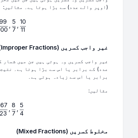
(اوپر والے عدد) سے بڑا ہوتا ہے۔ مثالیں:
99
5
10
\frac{10}{11},\frac{5}{7},\frac{999}{1000}
,
,
000
7
11
غیر واجب کسریں (Improper Fractions)
غیر واجب کسریں وہ ہوتی ہیں جن میں شمار ک
برابر یا اس سے زیادہ ہوتی ہے۔
مثالیں:
567
8
5
\frac{5}{4},\frac{8}{7},\frac{567}{123}
,
,
123
7
4
مخلوط کسریں (Mixed Fractions)