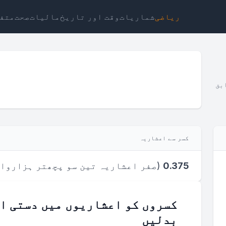
ریاضی
شماریات
وقت اور تاریخ
مالیات
صحت
متف
بق
ٹ
لنک
متن
ایچ ٹی ایم ایل
کسر سے اعشاریہ
پیش منظر کسر سے اعشاریہ کیلکولیٹر — Calculator.io
0.375
(
صفر اعشاریہ تین سو پچھتر ہزاروا
کسروں کو اعشاریوں میں دستی او
بدلیں