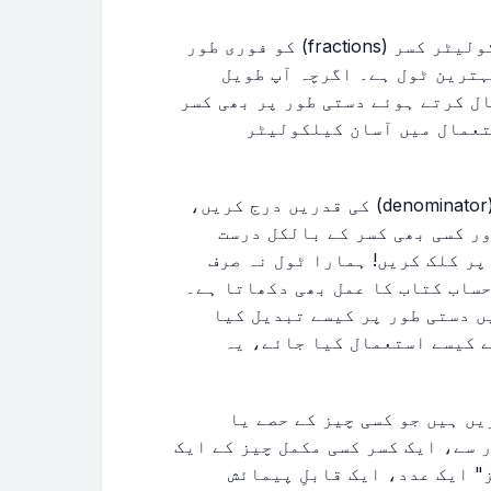
ہمارا مفت آن لائن فریکشن سے اعشاریہ کیلکولیٹر کسر (fractions) کو فوری طور
یل کرنے کا بہترین ٹول ہے۔ اگرچہ آپ طویل
وں کا استعمال کرتے ہوئے دستی طور پر بھی کسر
تعمال میں آسان کیلکولیٹر
بس اپنے شمار کنندہ (numerator) اور مخرج (denominator) کی قدریں درج کریں،
ر کسی بھی کسر کے بالکل درست
ر کلک کریں! ہمارا ٹول نہ صرف
حساب کتاب کا عمل بھی دکھاتا ہے۔
ں دستی طور پر کیسے تبدیل کیا
ے کیسے استعمال کیا جائے، یہ
ں ہیں جو کسی چیز کے حصے یا
 سے، ایک کسر کسی مکمل چیز کے ایک
" ایک عدد، ایک قابلِ پیمائش