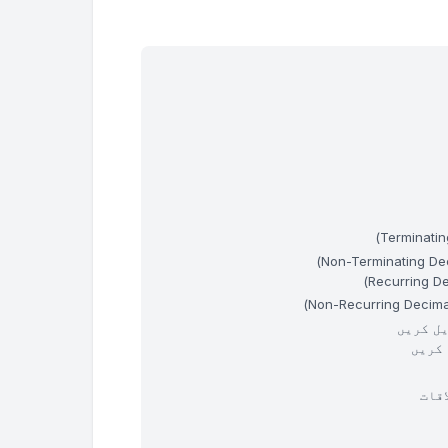
یل کریں
قات