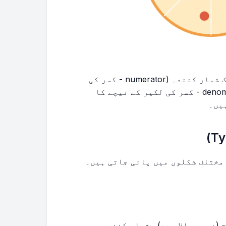
ایک کسر دو الگ حصوں پر مشتمل ہوتی ہے: ایک شمار کنندہ (numerator - کسر کی
لکیر کے اوپر کا عدد) اور ایک مخرج (denominator - کسر کی لکیر کے نیچے کا
یں۔
مختلف شکلوں میں پائی جاتی ہیں۔
 (نیچے والا عدد)، شمار کنندہ