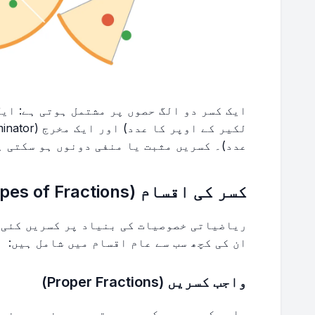
عدد)۔ کسریں مثبت یا منفی دونوں ہو سکتی ہ
کسر کی اقسام (Types of Fractions)
ریاضیاتی خصوصیات کی بنیاد پر کسریں کئی 
ان کی کچھ سب سے عام اقسام میں شامل ہیں:
واجب کسریں (Proper Fractions)
واجب کسریں وہ کسریں ہوتی ہیں جن میں مخرج