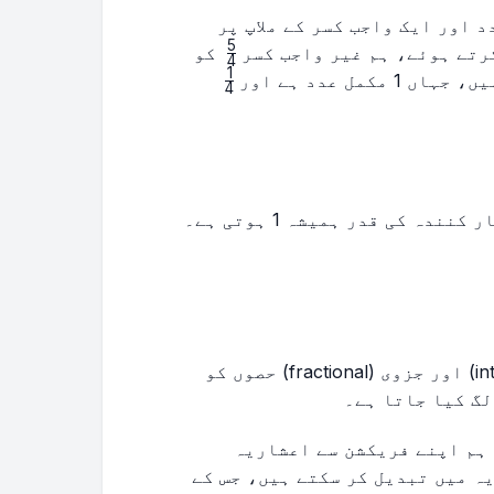
 اور ایک واجب کسر کے ملاپ پر
5
\frac{5}
رتے ہوئے، ہم غیر واجب کسر
کو
4
{4}
1
\frac{1}
مل عدد ہے اور
4
{4}
اکائی کسریں وہ کسریں ہوتی ہیں جن میں شمار کنندہ کی قدر ہمیشہ 1 ہوتی ہے۔
اعشاریہ ایک ایسا عدد ہے جس کے مکمل (integer) اور جزوی (fractional) حصوں کو
ہم اپنے فریکشن سے اعشاریہ
ہ میں تبدیل کر سکتے ہیں، جس کے