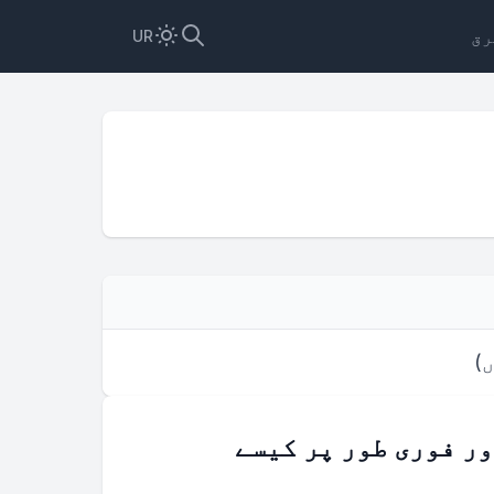
رق
UR
ں
)
ر فوری طور پر کیسے