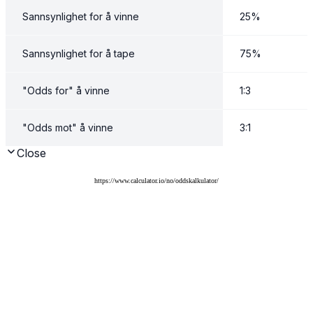
https://www.calculator.io/no/oddskalkulator/