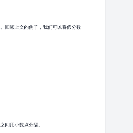
\frac{5}
数。回顾上文的例子，我们可以将假分数
{4}
1}
。
}
分之间用小数点分隔。