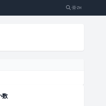
ZH
小数