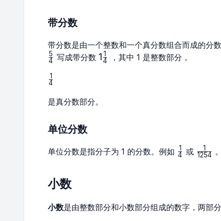
带分数
带分数是由一个整数和一个真分数组合而成的分
5
1
1\frac{1}
1
写成带分数
，其中 1 是整数部分，
4
4
{4}
1
\frac{1}
4
{4}
是真分数部分。
单位分数
1
1
\frac{1}
\frac{
单位分数是指分子为 1 的分数。例如
或
4
1254
{4}
{1254
小数
小数
是由整数部分和小数部分组成的数字，两部