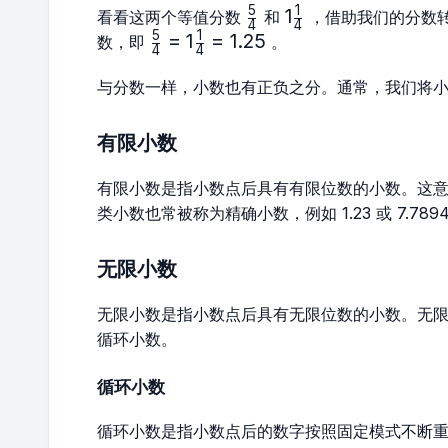
5
1
\frac{5}
1\frac{1}
1
看看这两个等值分数
和
，借助我们的分数
4
4
{4}
{4}
5
1
\frac{5}
=
1
=
1.25
数，即
。
4
4
{4}=1\frac{1}
{4}=1.25
与分数一样，小数也有正负之分。通常，我们将
有限小数
有限小数是指小数点后具有有限位数的小数。这
类小数也常被称为精确小数，例如 1.23 或 7.7894
无限小数
无限小数是指小数点后具有无限位数的小数。无
循环小数。
循环小数
循环小数是指小数点后的数字按照固定模式不断重复出现