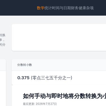
数学
统计
时间与日期
财务
健康
杂项
转换
单，
的分
小部件
链接
文本
HTML
分数转小数
预览 分数转小数计算器：将分数转换为有限小数 小部件
0.375
(
零点三七五千分之一
)
如何手动与即时地将分数转换为
最后更新: 2026年7月27日