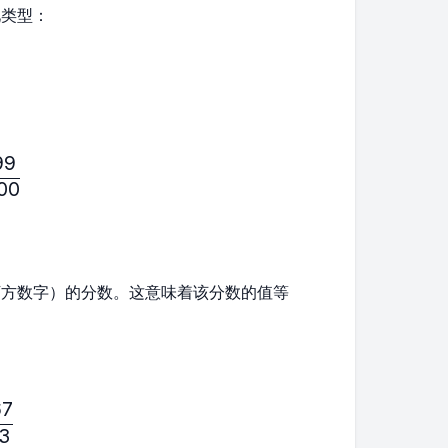
见类型：
99
ac{10}{11},\frac{5}{7},\frac{999}{1000}
00
下方数字）的分数。这意味着该分数的值等
67
ac{5}{4},\frac{8}{7},\frac{567}{123}
23