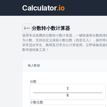
Calculator
.io
分数转小数计算器
1
0.5
2
使用专业免费的分数转小数计算器，一键快速将分数精准
为小数。支持自定义保留小数位数（四舍五入），操作简
非常适合学生、教师及日常办公计算使用。立即体验高效
数等值转换工具！
输入数据
分数
小数位数