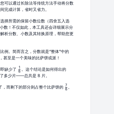
然您可以通过长除法等传统方法手动将分数
瞬间完成计算，省时又省力。
，选择所需的保留小数位数（四舍五入选
值小数！不仅如此，本工具还会详细展示分
入解析分数、小数及其转换原理，帮助您更
比例。简而言之，分数就是“整体”中的
量，甚至是一个美味的比萨饼或派！
1
\frac{1}
，即缺少了
。这个结论是如何得出的
8
{8}
了多少片——总共是 8 片。
7
\frac{7}
了，而剩下的部分则占整个比萨饼的
。
8
{8}