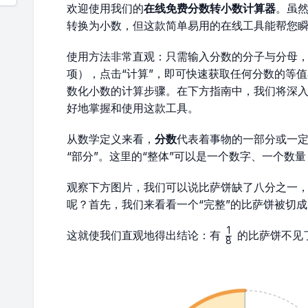
欢迎使用我们的
在线免费分数转小数计算器
。虽
转换为小数，但这款简单易用的在线工具能帮您
使用方法非常直观：只需输入分数的分子与分母
项），点击“计算”，即可快速获取任何分数的等
数化小数的计算步骤。在下方指南中，我们将深
好地掌握和使用这款工具。
从数学定义来看，
分数
代表着事物的一部分或一定
“部分”。这里的“整体”可以是一个数字、一个数
观察下方图片，我们可以说比萨饼缺了八分之一
呢？首先，我们来看看一个“完整”的比萨饼被切成
1
\frac{1}
这就使我们直观地得出结论：有
的比萨饼不见
8
{8}