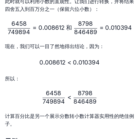
此时就可以利用小数的直观性。让我们进行转换，并将结果
四舍五入到百万分之一（保留六位小数）：
6458
8798
\frac{6458}{749894}=0.
=
0.008612
和
=
0.010394
749894
846489
现在，我们可以一目了然地得出结论，因为：
0.008612
<
0.008612 < 0.010394
0.010394
所以：
6458
8798
\frac{6458}{749894} < 
<
749894
846489
计算百分比是另一个展示分数转小数计算器实用性的绝佳例
子。