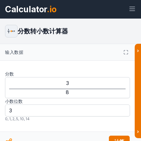
Calculator
.io
分数转小数计算器
1
0.5
2
›
输入数据
小部件
链接
文本
HTML
分数
预览 分数转小数计算器：将分数转换为
有限小数 小部件
结果
小数位数
0
,
1
,
2
,
5
,
10
,
14
›