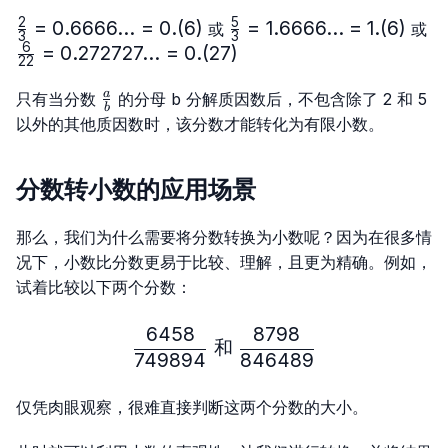
2
5
\frac{2}
=
0.6666...
=
0.
(
6
)
\frac{5}
=
1.6666...
=
1.
(
6
)
或
或
3
3
{3}=0.6666...
{3}=
6
\frac{6}
=
0.272727...
=
0.
(
27
)
22
= 0.(6)
1.6666...
{22}=0.272727...
= 1.(6)
\frac{a}
= 0.(27)
a
只有当分数
的分母 b 分解质因数后，不包含除了 2 和 5
b
{b}
以外的其他质因数时，该分数才能转化为有限小数。
分数转小数的应用场景
那么，我们为什么需要将分数转换为小数呢？因为在很多情
况下，小数比分数更易于比较、理解，且更为精确。例如，
试着比较以下两个分数：
6458
8798
\frac{6458}{749894} \ 
和
749894
846489
仅凭肉眼观察，很难直接判断这两个分数的大小。