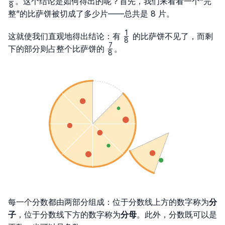
\frac{1}
。这个结论是如何得出的呢？首先，我们来看看一个“完
8
{8}
整”的比萨饼被切成了多少片——总共是 8 片。
1
\frac{1}
这就使我们直观地得出结论：有
的比萨饼不见了，而剩
8
{8}
7
\frac{7}
下的部分则占整个比萨饼的
。
8
{8}
每一个分数都由两部分组成：位于分数线上方的数字称为
分
子
，位于分数线下方的数字称为
分母
。此外，分数既可以是