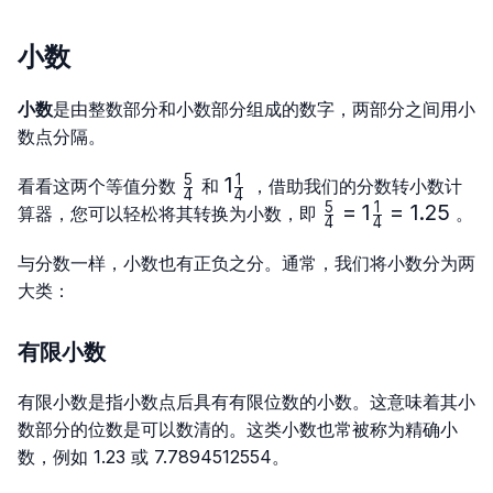
{4}
{1254}
小数
小数
是由整数部分和小数部分组成的数字，两部分之间用小
数点分隔。
5
1
\frac{5}
1\frac{1}
1
看看这两个等值分数
和
，借助我们的分数转小数计
4
4
{4}
{4}
5
1
\frac{5}
=
1
=
1.25
算器，您可以轻松将其转换为小数，即
。
4
4
{4}=1\frac{1}
{4}=1.25
与分数一样，小数也有正负之分。通常，我们将小数分为两
大类：
有限小数
有限小数是指小数点后具有有限位数的小数。这意味着其小
数部分的位数是可以数清的。这类小数也常被称为精确小
数，例如 1.23 或 7.7894512554。