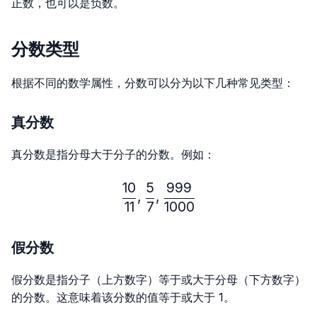
正数，也可以是负数。
分数类型
根据不同的数学属性，分数可以分为以下几种常见类型：
真分数
真分数是指分母大于分子的分数。例如：
10
5
999
\frac{10}{11},\frac{5}{7}
,
,
11
7
1000
假分数
假分数是指分子（上方数字）等于或大于分母（下方数字）
的分数。这意味着该分数的值等于或大于 1。