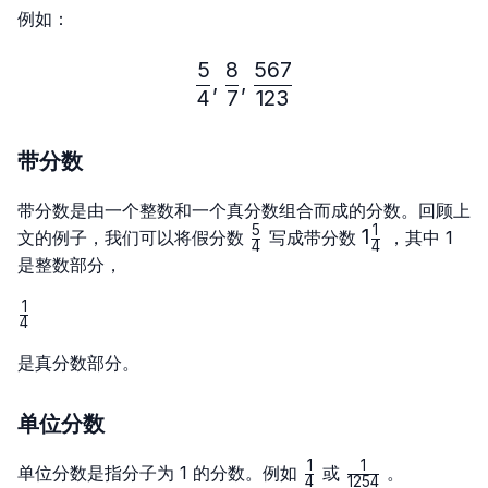
例如：
5
8
567
\frac{5}{4},\frac{8}{7},
,
,
4
7
123
带分数
带分数是由一个整数和一个真分数组合而成的分数。回顾上
5
1
\frac{5}
1\frac{1}
1
文的例子，我们可以将假分数
写成带分数
，其中 1
4
4
{4}
{4}
是整数部分，
1
\frac{1}
4
{4}
是真分数部分。
单位分数
1
1
\frac{1}
\frac{1}
单位分数是指分子为 1 的分数。例如
或
。
4
1254