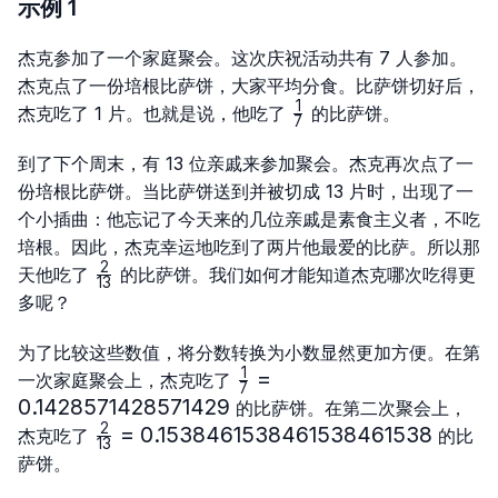
示例 1
杰克参加了一个家庭聚会。这次庆祝活动共有 7 人参加。
杰克点了一份培根比萨饼，大家平均分食。比萨饼切好后，
1
\frac{1}
杰克吃了 1 片。也就是说，他吃了
的比萨饼。
7
{7}
到了下个周末，有 13 位亲戚来参加聚会。杰克再次点了一
份培根比萨饼。当比萨饼送到并被切成 13 片时，出现了一
个小插曲：他忘记了今天来的几位亲戚是素食主义者，不吃
培根。因此，杰克幸运地吃到了两片他最爱的比萨。所以那
2
\frac{2}
天他吃了
的比萨饼。我们如何才能知道杰克哪次吃得更
13
{13}
多呢？
为了比较这些数值，将分数转换为小数显然更加方便。在第
1
\frac{1}
=
一次家庭聚会上，杰克吃了
7
{7}=0.1428571428571429
0.1428571428571429
的比萨饼。在第二次聚会上，
2
\frac{2}
=
0.1538461538461538461538
杰克吃了
的比
13
{13}=0.1538461538461538461538
萨饼。