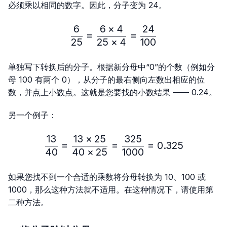
必须乘以相同的数字。因此，分子变为 24。
6
6
×
4
24
\frac{6}{25}=\frac{6 × 4
=
=
25
25
×
4
100
单独写下转换后的分子。根据新分母中“0”的个数（例如分
母 100 有两个 0），从分子的最右侧向左数出相应的位
数，并点上小数点。这就是您要找的小数结果 —— 0.24。
另一个例子：
13
13
×
25
325
\frac{13}{40}=\frac{13 
=
=
=
0.325
40
40
×
25
1000
如果您找不到一个合适的乘数将分母转换为 10、100 或
1000，那么这种方法就不适用。在这种情况下，请使用第
二种方法。