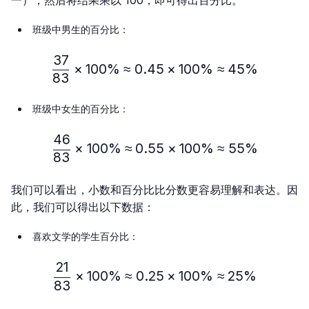
班级中男生的百分比：
37
\frac{37}{83} × 100\% ≈
×
100%
≈
0.45
×
100%
≈
45%
83
班级中女生的百分比：
46
\frac{46}{83} × 100\% ≈
×
100%
≈
0.55
×
100%
≈
55%
83
我们可以看出，小数和百分比比分数更容易理解和表达。因
此，我们可以得出以下数据：
喜欢文学的学生百分比：
21
\frac{21}{83} × 100\% ≈
×
100%
≈
0.25
×
100%
≈
25%
83