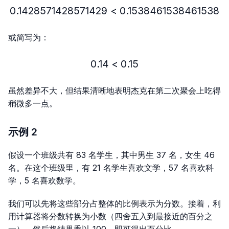
0.1428571428571429
<
0.1428571428571429 < 
0.1538461538461538
或简写为：
0.14
<
0.14 < 0.15
0.15
虽然差异不大，但结果清晰地表明杰克在第二次聚会上吃得
稍微多一点。
示例 2
假设一个班级共有 83 名学生，其中男生 37 名，女生 46
名。在这个班级里，有 21 名学生喜欢文学，57 名喜欢科
学，5 名喜欢数学。
我们可以先将这些部分占整体的比例表示为分数。接着，利
用计算器将分数转换为小数（四舍五入到最接近的百分之
一），然后将结果乘以 100，即可得出百分比。