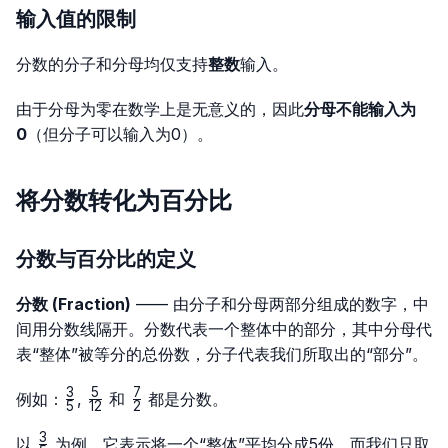
输入值的限制
分数的分子和分母均仅支持
整数
输入。
由于分母为零在数学上是无意义的，因此
分母不能输入为
0
（但分子可以输入为0）。
将分数转化为百分比
分数与百分比的定义
分数 (Fraction)
—— 由分子和分母两部分组成的数字，中
间用分数线隔开。分数代表一个整体中的部分，其中分母代
表“整体”被等分的总份数，分子代表我们所取出的“部分”。
3
5
7
\frac{3}
\frac{5}
\frac{7}
例如：
,
和
都是分数。
5
12
2
{5}
{12}
{2}
3
\frac{3}
以
为例，它表示将一个“整体”平均分成5份，而我们只取