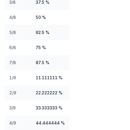
3/8
37.5 %
4/8
50 %
5/8
62.5 %
6/8
75 %
7/8
87.5 %
1/9
11.111111 %
2/9
22.222222 %
3/9
33.333333 %
4/9
44.444444 %