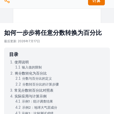
计算
如何一步步将任意分数转换为百分比
最后更新: 2026年7月17日
目录
使用说明
输入值的限制
将分数转化为百分比
分数与百分比的定义
分数转百分比的计算步骤
常见分数转百分比对照表
实际应用与计算示例
示例1：统计调查结果
示例2：地球大气层成分
示例3：比较测试成绩