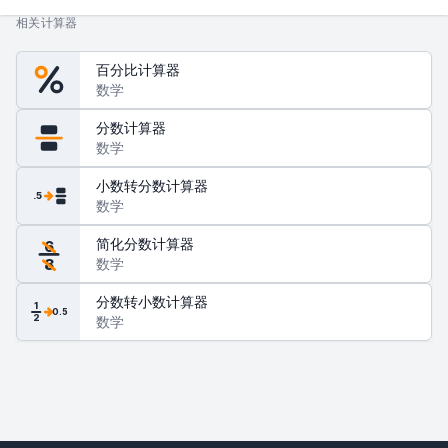
相关计算器
百分比计算器
数学
分数计算器
数学
小数转分数计算器
.5
数学
简化分数计算器
6
数学
8
分数转小数计算器
1
0.5
2
数学