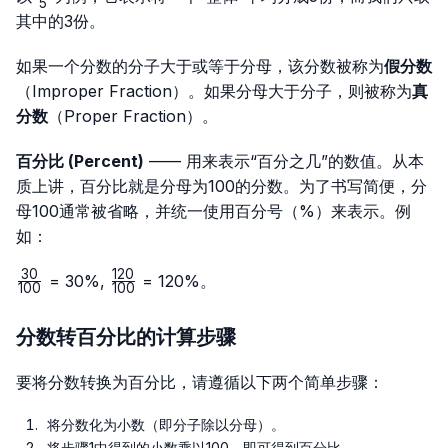
5
{5}
其中的3份。
如果一个分数的分子大于或等于分母，该分数被称为
假分数
（Improper Fraction）。如果分母大于分子，则被称为
真
分数
（Proper Fraction）。
百分比 (Percent)
—— 用来表示“百分之几”的数值。从本
质上讲，百分比就是分母为100的分数。为了书写简便，分
母100通常被省略，并统一使用百分号（%）来表示。例
如：
30
120
\frac{30}
\frac{120}
= 30%,
= 120%。
100
100
{100}
{100}
分数转百分比的计算步骤
要将分数转换为百分比，请遵循以下两个简单步骤：
将分数化为小数（即分子除以分母）。
将步骤1中得到的小数乘以100，即可得到百分比。