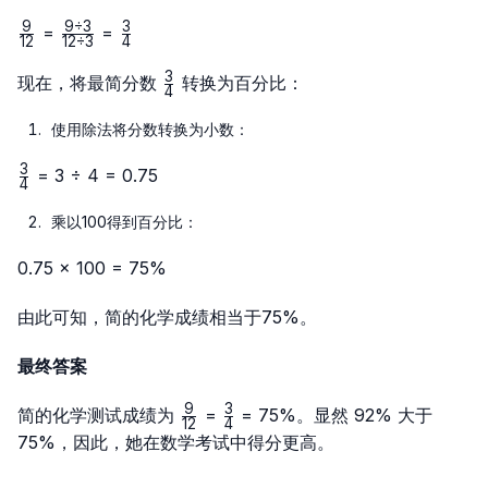
9
9
÷
3
3
\frac{9}
\frac{9
\frac{3}
=
=
12
12
÷
3
4
{12}
÷ 3}
{4}
3
{12 ÷
\frac{3}
现在，将最简分数
转换为百分比：
4
3}
{4}
使用除法将分数转换为小数：
3
\frac{3}
= 3 ÷ 4 = 0.75
4
{4}
乘以100得到百分比：
0.75 × 100 = 75%
由此可知，简的化学成绩相当于75%。
最终答案
9
3
\frac{9}
\frac{3}
简的化学测试成绩为
=
= 75%。显然 92% 大于
12
4
{12}
{4}
75%，因此，她在数学考试中得分更高。