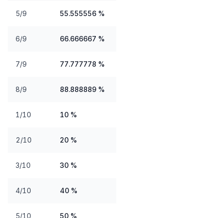
5/9
55.555556 %
6/9
66.666667 %
7/9
77.777778 %
8/9
88.888889 %
1/10
10 %
2/10
20 %
3/10
30 %
4/10
40 %
5/10
50 %