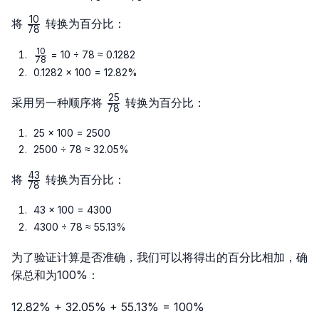
- 25 -
{78}
10
10}{78}
\frac{10}
将
转换为百分比：
78
{78}
10
\frac{10}
= 10 ÷ 78 ≈ 0.1282
78
{78}
0.1282 × 100 = 12.82%
25
\frac{25}
采用另一种顺序将
转换为百分比：
78
{78}
25 × 100 = 2500
2500 ÷ 78 ≈ 32.05%
43
\frac{43}
将
转换为百分比：
78
{78}
43 × 100 = 4300
4300 ÷ 78 ≈ 55.13%
为了验证计算是否准确，我们可以将得出的百分比相加，确
保总和为100%：
12.82% + 32.05% + 55.13% = 100%