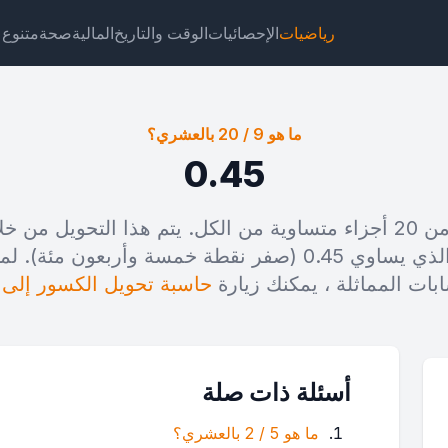
رياضيات
الإحصائيات
الوقت والتاريخ
المالية
صحة
متنوع
ما هو 9 / 20 بالعشري؟
0.45
جت
رابط
نص
HTML
على المقام (20)، والذي يساوي 0.45 (صفر نقطة خمسة وأرب
بات المماثلة ، يمكنك زيارة
حاسبة تحويل الكسور إلى 
9 / 20 بالعشري؟ ويدجت
أسئلة ذات صلة
ما هو 5 / 2 بالعشري؟