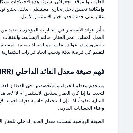
العامة، والموقع الجغرافي. ستؤثر هذه الاختلافات بشكل 
وإمكانية تحقيق دخل إيجاري مستقبلي. لذلك، يحتاج تون
عقار على حدة لتحديد خيار الاستثمار الأمثل.
تتأثر عوائد الاستثمار في العقارات المؤجرة بالعديد م
العمل المحلي، عمر العقار، حالته الإنشائية، والنفقات ا
بالضرورة يدر عوائد إيجارية ممتازة. لذا، يعتمد المستث
لتقييم كل فرصة بدقة وتجنب اتخاذ قرارات استثمارية 
فهم صيغة معدل العائد الداخلي (IRR) للعقارات المؤجرة
لتحديد ما إذا كان العقار يستحق الاستثمار أم لا. تُعد ه
المالية تعقيداً، لذا فإن استخدام حاسبة دقيقة لعوائد ا
وعناء الحسابات اليدوية.
الصيغة الرياضية لحساب معدل العائد الداخلي للعقار ا