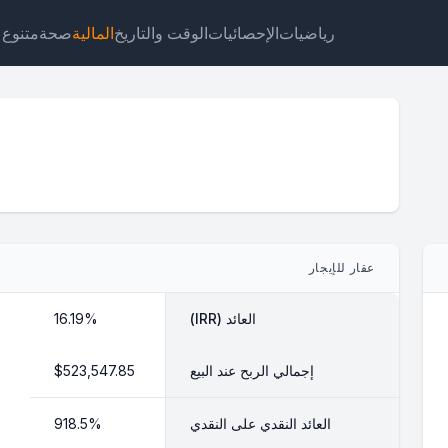
رياضيات
الإحصائيات
الوقت والتاريخ
المالية
صحة
متنوع
جت
رابط
نص
HTML
عقار للإيجار
ة حاسبة العقارات الإيجارية ويدجت
العائد (IRR)
16.19%
إجمالي الربح عند البيع
$523,547.85
العائد النقدي على النقدي
918.5%