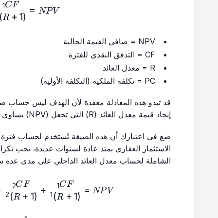
- PC
C
F
1
=
NP
V
)
+
1
(
R
NPV = صافي القيمة الحالية
CF = التدفق النقدي للفترة
R = معدل العائد
PC = تكلفة الملكية (التكلفة الأولية)
إيجاد قيمة معدل العائد (R) التي تجعل (NPV) يساوي صفراً.
ضع في اعتبارك أن هذه الصيغة تُستخدم لحساب فترة ز
الاستثمار العقاري يمتد عادة لسنوات عديدة، يجب تكر
الشاملة لحساب معدل العائد الداخلي على مدى عدة سن
- PC
C
F
C
F
2
1
+
+
=
NP
V
)
+
1
(
)
+
1
(
2
1
R
R