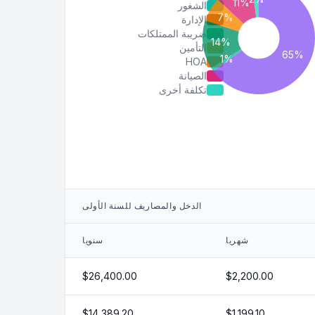
الشغور
الإدارة
ضريبة الممتلكات
التأمين
HOA
الصيانة
تكلفة أخرى
الدخل والمصاريف للسنة الأولى
شهريا
سنويا
$26,400.00
$2,200.00
$14,389.20
$1,199.10