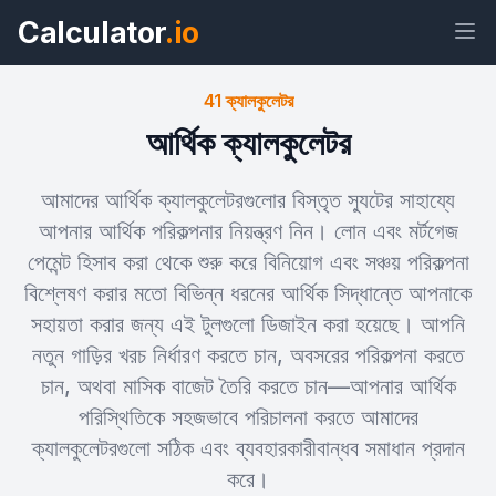
Calculator
.io
41 ক্যালকুলেটর
আর্থিক ক্যালকুলেটর
উইজেট
লিঙ্ক
টেক্সট
এইচটিএমএল
আমাদের আর্থিক ক্যালকুলেটরগুলোর বিস্তৃত স্যুটের সাহায্যে
আপনার আর্থিক পরিকল্পনার নিয়ন্ত্রণ নিন। লোন এবং মর্টগেজ
পেমেন্ট হিসাব করা থেকে শুরু করে বিনিয়োগ এবং সঞ্চয় পরিকল্পনা
প্রিভিউ আর্থিক ক্যালকুলেটর উইজেট
বিশ্লেষণ করার মতো বিভিন্ন ধরনের আর্থিক সিদ্ধান্তে আপনাকে
সহায়তা করার জন্য এই টুলগুলো ডিজাইন করা হয়েছে। আপনি
নতুন গাড়ির খরচ নির্ধারণ করতে চান, অবসরের পরিকল্পনা করতে
চান, অথবা মাসিক বাজেট তৈরি করতে চান—আপনার আর্থিক
পরিস্থিতিকে সহজভাবে পরিচালনা করতে আমাদের
ক্যালকুলেটরগুলো সঠিক এবং ব্যবহারকারীবান্ধব সমাধান প্রদান
করে।