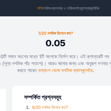
গণিত
পরিসংখ্যান
সময় ও তারিখ
ফাইন্যান্স
স্বাস্থ্য
বিবিধ
1/20 দশমিক হিসেবে কত?
0.05
র 20টি সমান অংশের মধ্যে 1টি অংশকে নির্দেশ করে। এই রূপান্তরটি লব
উইজেট
লিঙ্ক
টেক্সট
এইচটিএমএল
 (শূন্য দশমিক পাঁচ শতাংশ)। আরও জানার জন্য এবং অনুরূপ গণনার স
করতে পারেন
ভগ্নাংশ থেকে দশমিক ক্যালকুলেটর
.
প্রিভিউ 1/20 দশমিক হিসেবে কত? উইজেট
সম্পর্কিত প্রশ্নসমূহ
9/20 দশমিক হিসেবে কত?