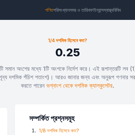
গণিত
পরিসংখ্যান
সময় ও তারিখ
ফাইন্যান্স
স্বাস্থ্য
বিবিধ
1/4 দশমিক হিসেবে কত?
0.25
 4টি সমান অংশের মধ্যে 1টি অংশকে নির্দেশ করে। এই রূপান্তরটি লব (
উইজেট
লিঙ্ক
টেক্সট
এইচটিএমএল
ূন্য দশমিক পঁচিশ শতাংশ)। আরও জানার জন্য এবং অনুরূপ গণনার সর
করতে পারেন
ভগ্নাংশ থেকে দশমিক ক্যালকুলেটর
.
প্রিভিউ 1/4 দশমিক হিসেবে কত? উইজেট
সম্পর্কিত প্রশ্নসমূহ
1/8 দশমিক হিসেবে কত?