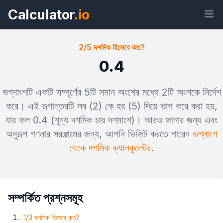
Calculator
.io
2/5 দশমিক হিসেবে কত?
0.4
উইজেট
লিঙ্ক
টেক্সট
এইচটিএমএল
ভগ্নাংশটি একটি সম্পূর্ণের 5টি সমান অংশের মধ্যে 2টি অংশকে নির্দেশ
করে। এই রূপান্তরটি লব (2) কে হর (5) দিয়ে ভাগ করে করা হয়,
প্রিভিউ 2/5 দশমিক হিসেবে কত? উইজেট
যার ফল 0.4 (শূন্য দশমিক চার দশমাংশ)। আরও জানার জন্য এবং
অনুরূপ গণনার সরঞ্জামের জন্য, আপনি ভিজিট করতে পারেন
ভগ্নাংশ
থেকে দশমিক ক্যালকুলেটর
.
সম্পর্কিত প্রশ্নসমূহ
1/3 দশমিক হিসেবে কত?